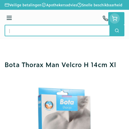
Ga naar de inhoud
Veilige betalingen
Apothekersadvies
Snelle beschikbaarheid
Menu
Zoek
Product, merk, categorie...
Bota Thorax Man Velcro H 14cm Xl