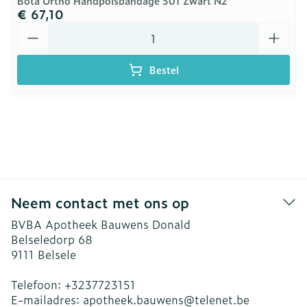
Bota Ortho Handpolsbandage 501 Zwart N2
€ 67,10
Aantal
Bestel
Neem contact met ons op
BVBA Apotheek Bauwens Donald
Belseledorp 68
9111
Belsele
Telefoon:
+3237723151
E-mailadres:
apotheek.bauwens@
telenet.be