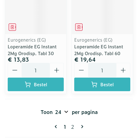
Geneesmiddel
Geneesmiddel
Eurogenerics (EG)
Eurogenerics (EG)
Loperamide EG Instant
Loperamide EG Instant
2Mg Orodisp. Tabl 30
2Mg Orodisp. Tabl 60
€ 13,83
€ 19,64
Aantal
Aantal
Bestel
Bestel
Toon
per pagina
Pagina's
U lees momenteel pagina
Pagina
1
2