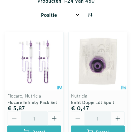
Producten
1
-
24
van
460
Sorteer op:
Flocare, Nutricia
Nutricia
Flocare Infinity Pack Set
Enfit Dopje Ldt Spuit
€ 5,87
€ 0,47
Aantal
Aantal
Bestel
Bestel