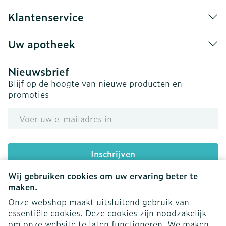
Klantenservice
Uw apotheek
Nieuwsbrief
Blijf op de hoogte van nieuwe producten en
promoties
E-mail adres
Inschrijven
Wij gebruiken cookies om uw ervaring beter te
Door op inschrijven te klikken, schrijft u zich in voor onze
nieuwsbrief en gaat u akkoord met onze
privacy policy
.
maken.
Onze webshop maakt uitsluitend gebruik van
essentiële cookies. Deze cookies zijn noodzakelijk
om onze website te laten functioneren. We maken