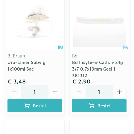
B. Braun
Bd
Uro-tainer Suby g
Bd Insyte-w Cath.iv 24g
1x100ml Sac
3/7 0,7x19mm Geel 1
381312
€ 3,48
€ 2,90
Aantal
Aantal
Bestel
Bestel