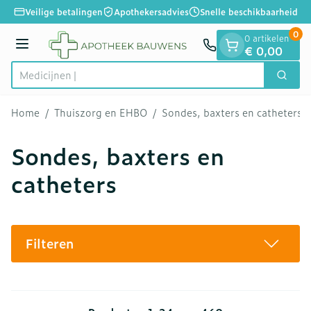
Dia 1 van 1
Ga naar de inhoud
Veilige betalingen
Apothekersadvies
Snelle beschikbaarheid
0
0 artikelen
Menu
€ 0,00
Zoek
Product, merk, categorie...
Home
/
Thuiszorg en EHBO
/
Sondes, baxters en catheters
Sondes, baxters en
catheters
Filteren