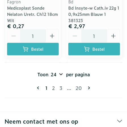
Fagron
Bd
Medicoplast Sonde
Bd Insyte-w Cath.iv 22g 1
Nelaton Uretr. Ch12 18cm
0,9x25mm Blauw 1
Wit
381323
€ 0,27
€ 2,97
Aantal
Aantal
Bestel
Bestel
Toon
per pagina
Pagina's
U lees momenteel pagina
Pagina
Pagina
Pagina
1
2
3
...
20
Neem contact met ons op