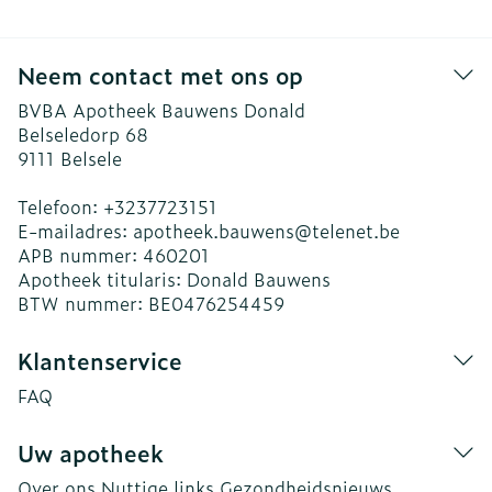
Neem contact met ons op
BVBA Apotheek Bauwens Donald
Belseledorp 68
9111
Belsele
Telefoon:
+3237723151
E-mailadres:
apotheek.bauwens@
telenet.be
APB nummer:
460201
Apotheek titularis:
Donald Bauwens
BTW nummer:
BE0476254459
Klantenservice
FAQ
Uw apotheek
Over ons
Nuttige links
Gezondheidsnieuws