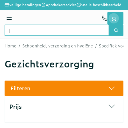
Ga naar de inhoud
Veilige betalingen
Apothekersadvies
Snelle beschikbaarheid
Menu
Zoek
Product, merk, categorie...
Home
/
Schoonheid, verzorging en hygiëne
/
Specifiek voo
Gezichtsverzorging
Filteren
Doorgaan naar productlijst
Prijs
filter