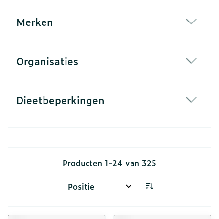
Merken
filter
Organisaties
filter
Dieetbeperkingen
filter
Producten
1
-
24
van
325
Sorteer op: