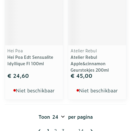
Hei Poa
Atelier Rebul
Hei Poa Edt Sensualite
Atelier Rebul
Idyllique Fl 100ml
Apple&cinnamon
Geurstokjes 200ml
€ 24,60
€ 45,00
Niet beschikbaar
Niet beschikbaar
Toon
per pagina
Pagina's
U lees momenteel pagina
Pagina
Pagina
Pagina
1
2
3
...
14