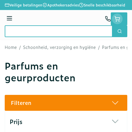
Ga naar de inhoud
Veilige betalingen
Apothekersadvies
Snelle beschikbaarheid
Menu
Zoek
Product, merk, categorie...
Home
/
Schoonheid, verzorging en hygiëne
/
Parfums en ge
Parfums en
geurproducten
Filteren
Doorgaan naar productlijst
Prijs
filter