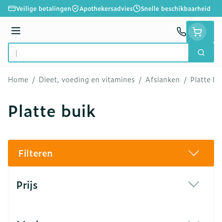
Ga naar de inhoud
Veilige betalingen
Apothekersadvies
Snelle beschikbaarheid
Menu
Zoek
Product, merk, categorie...
Home
/
Dieet, voeding en vitamines
/
Afslanken
/
Platte bu
Platte buik
Filteren
Doorgaan naar productlijst
Prijs
filter