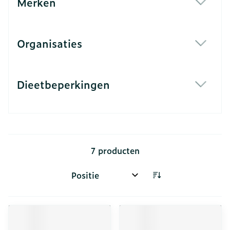
Merken
filter
Organisaties
filter
Dieetbeperkingen
filter
7
producten
Sorteer op: