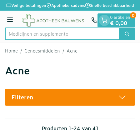
Dia 1 van 1
Ga naar de inhoud
Veilige betalingen
Apothekersadvies
Snelle beschikbaarheid
0
0 artikelen
Menu
€ 0,00
Medicij
Zoek
Product, merk, categorie...
Home
/
Geneesmiddelen
/
Acne
Acne
Filteren
Producten
1
-
24
van
41