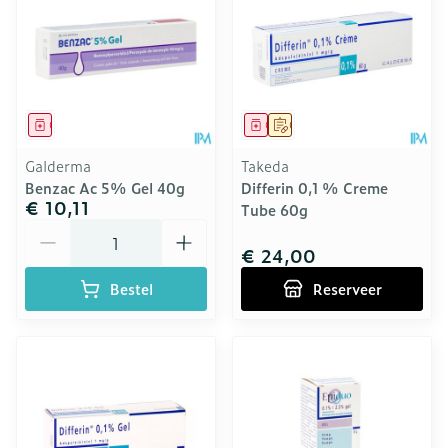
Geneesmiddel
Geneesmiddel
Op voorschrift
Galderma
Takeda
Benzac Ac 5% Gel 40g
Differin 0,1 % Creme
€ 10,11
Tube 60g
Aantal
€ 24,00
Bestel
Reserveer