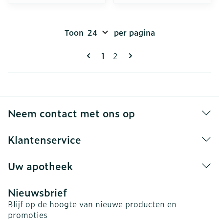
Toon
per pagina
Pagina's
U lees momenteel pagina
Pagina
1
2
Neem contact met ons op
Klantenservice
Uw apotheek
Nieuwsbrief
Blijf op de hoogte van nieuwe producten en
promoties