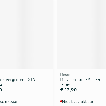
m
Lierac
ror Vergrotend X10
Lierac Homme Scheersch
04
150ml
0
€ 12,90
eschikbaar
Niet beschikbaar