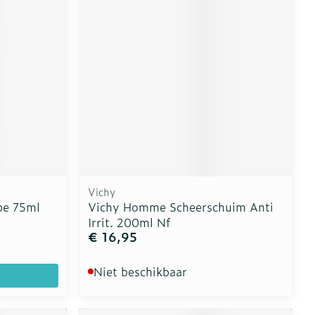
erende
Parfums en
geurproducten
Vichy
be 75ml
Vichy Homme Scheerschuim Anti
Irrit. 200ml Nf
€ 16,95
CBD
Niet beschikbaar