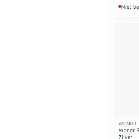
Niet b
WONDR
Wondr S
Zilver