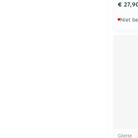
€ 27,9
Niet b
Gilette