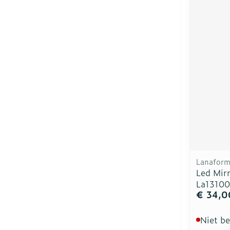
Lanafor
Led Mir
La1310
€ 34,0
Niet b