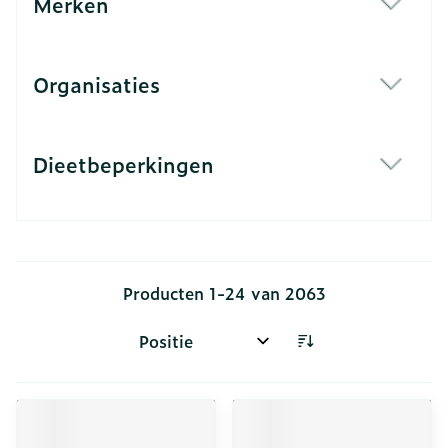
Merken
filter
Organisaties
filter
Dieetbeperkingen
filter
Producten
1
-
24
van
2063
Sorteer op: