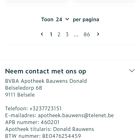
Toon
per pagina
Pagina's
U lees momenteel pagina
Pagina
Pagina
Pagina
1
2
3
...
86
Neem contact met ons op
BVBA Apotheek Bauwens Donald
Belseledorp 68
9111
Belsele
Telefoon:
+3237723151
E-mailadres:
apotheek.bauwens@
telenet.be
APB nummer:
460201
Apotheek titularis:
Donald Bauwens
BTW nummer:
BE0476254459