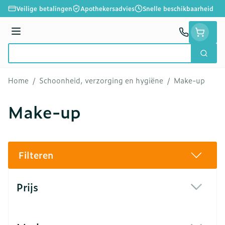
Ga naar de inhoud
Veilige betalingen
Apothekersadvies
Snelle beschikbaarheid
Menu
Zoek
Product, merk, categorie...
Home
/
Schoonheid, verzorging en hygiëne
/
Make-up
Make-up
Filteren
Doorgaan naar productlijst
Prijs
filter