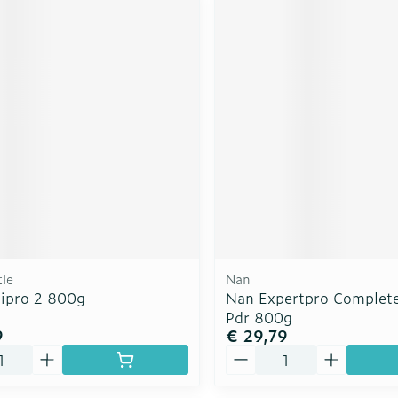
tle
Nan
ipro 2 800g
Nan Expertpro Complet
Pdr 800g
9
€ 29,79
Aantal