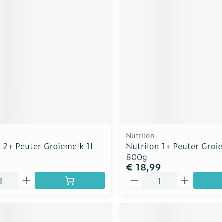
rging
Supplementen
Insectenw
n
Mondmaskers
middelen
nissen
d -
uid
id
Nutrilon
 2+ Peuter Groiemelk 1l
Nutrilon 1+ Peuter Groi
800g
€ 18,99
Zelfbruiner
Scheren
Aantal