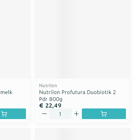
erende
Parfums en
geurproducten
Nutrilon
emelk
Nutrilon Profutura Duobiotik 2
Pdr 800g
€ 22,49
CBD
Aantal