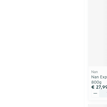
Nan
Nan Exp
800g
€ 27,9
Aantal