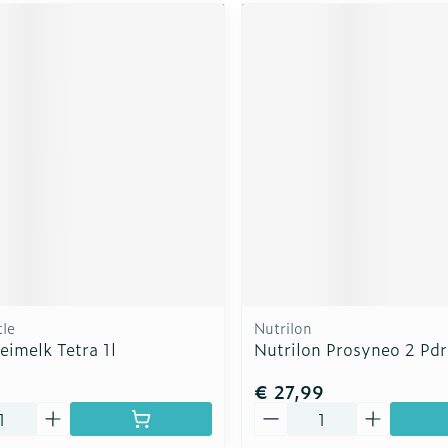
tle
Nutrilon
eimelk Tetra 1l
Nutrilon Prosyneo 2 Pd
€ 27,99
Aantal