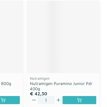
Nutramigen
r 800g
Nutramigen Puramino Junior Pdr
400g
€ 42,30
Aantal