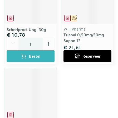
Geneesmiddel
Geneesmiddel
Op voorschrift
Will Pharma
Scheriproct Ung. 30g
€ 10,78
Trianal 0,50mg/50mg
Aantal
Suppo 12
€ 21,61
Bestel
Reserveer
Geneesmiddel