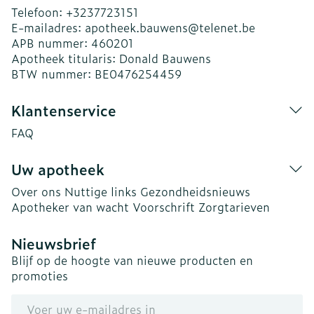
Telefoon:
+3237723151
E-mailadres:
apotheek.bauwens@
telenet.be
APB nummer:
460201
Apotheek titularis:
Donald Bauwens
BTW nummer:
BE0476254459
Klantenservice
FAQ
Uw apotheek
Over ons
Nuttige links
Gezondheidsnieuws
Apotheker van wacht
Voorschrift
Zorgtarieven
Nieuwsbrief
Blijf op de hoogte van nieuwe producten en
promoties
E-mail adres