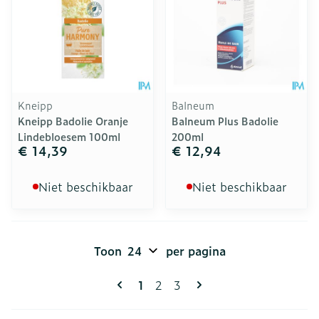
Kneipp
Balneum
Kneipp Badolie Oranje
Balneum Plus Badolie
Lindebloesem 100ml
200ml
€ 14,39
€ 12,94
Niet beschikbaar
Niet beschikbaar
Toon
per pagina
Pagina's
U lees momenteel pagina
Pagina
Pagina
1
2
3