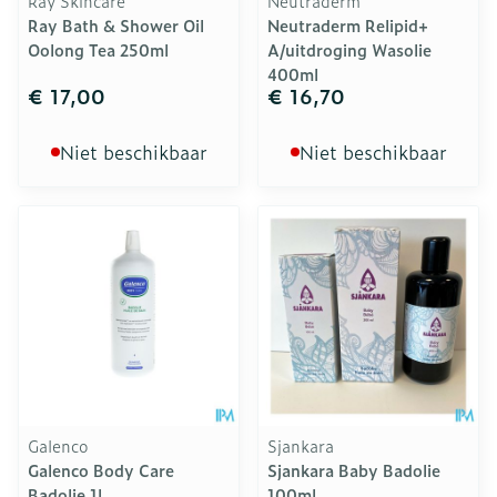
Ray Skincare
Neutraderm
Ray Bath & Shower Oil
Neutraderm Relipid+
Oolong Tea 250ml
A/uitdroging Wasolie
400ml
€ 17,00
€ 16,70
Niet beschikbaar
Niet beschikbaar
Galenco
Sjankara
Galenco Body Care
Sjankara Baby Badolie
Badolie 1l
100ml