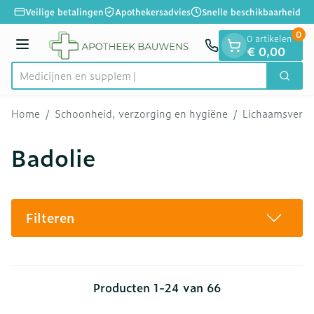
Dia 1 van 1
Ga naar de inhoud
Veilige betalingen
Apothekersadvies
Snelle beschikbaarheid
0
0 artikelen
Menu
€ 0,00
Me
Zoek
Product, merk, categorie...
Home
/
Schoonheid, verzorging en hygiëne
/
Lichaamsverzo
Badolie
Filteren
Producten
1
-
24
van
66