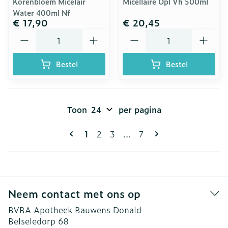
Korenbloem Micelair
Micellaire Opl Vh 500ml
Water 400ml Nf
€ 17,90
€ 20,45
Aantal
Aantal
Bestel
Bestel
Toon
per pagina
Pagina's
U lees momenteel pagina
Pagina
Pagina
Pagina
1
2
3
...
7
Neem contact met ons op
BVBA Apotheek Bauwens Donald
Belseledorp 68