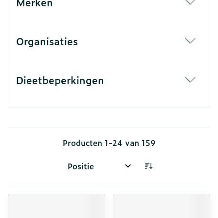
Merken
filter
Organisaties
filter
Dieetbeperkingen
filter
Producten
1
-
24
van
159
Sorteer op: