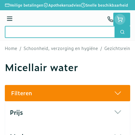
Ga naar de inhoud
Veilige betalingen
Apothekersadvies
Snelle beschikbaarheid
Menu
Zoek
Product, merk, categorie...
Home
/
Schoonheid, verzorging en hygiëne
/
Gezichtsreini
Micellair water
Filteren
Doorgaan naar productlijst
Prijs
filter