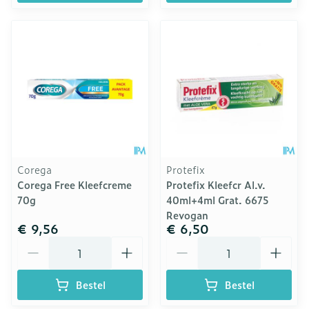
Corega
Protefix
Corega Free Kleefcreme
Protefix Kleefcr Al.v.
70g
40ml+4ml Grat. 6675
Revogan
€ 9,56
€ 6,50
Aantal
Aantal
Bestel
Bestel