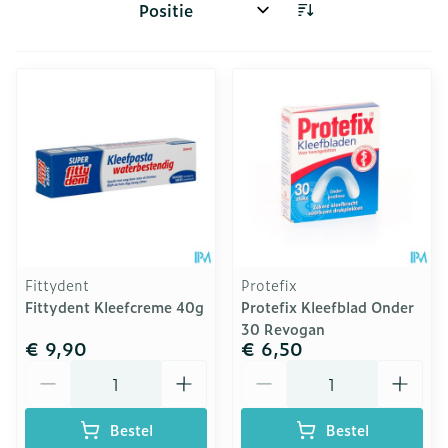
Sorteer op:
Fittydent
Protefix
Fittydent Kleefcreme 40g
Protefix Kleefblad Onder
30 Revogan
€ 9,90
€ 6,50
Aantal
Aantal
Bestel
Bestel