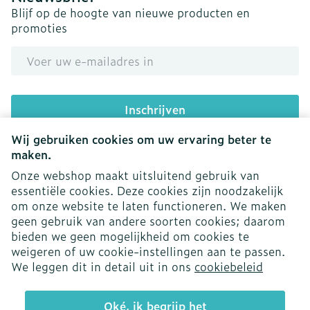
Blijf op de hoogte van nieuwe producten en
promoties
E-mail adres
Inschrijven
Wij gebruiken cookies om uw ervaring beter te
Door op inschrijven te klikken, schrijft u zich in voor onze
nieuwsbrief en gaat u akkoord met onze
privacy policy
.
maken.
Onze webshop maakt uitsluitend gebruik van
essentiële cookies. Deze cookies zijn noodzakelijk
om onze website te laten functioneren. We maken
geen gebruik van andere soorten cookies; daarom
bieden we geen mogelijkheid om cookies te
weigeren of uw cookie-instellingen aan te passen.
Juridische links
We leggen dit in detail uit in ons
cookiebeleid
Oké, ik begrijp het