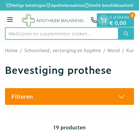
Dia 1 van 1
Ga naar de inhoud
Veilige betalingen
Apothekersadvies
Snelle beschikbaarheid
0
0 artikelen
Menu
€ 0,00
Medicijnen en suppleme
Zoek
Product, merk, categorie...
Home
/
Schoonheid, verzorging en hygiëne
/
Mond
/
Kunst
Bevestiging prothese
Filteren
19
producten