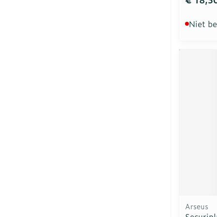
Niet b
Arseus
Securip