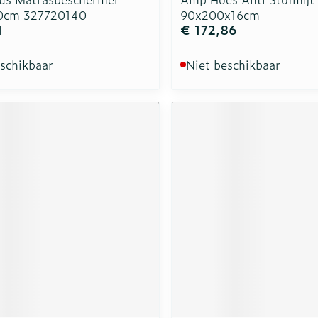
0cm 327720140
90x200x16cm
1
€ 172,86
eschikbaar
Niet beschikbaar