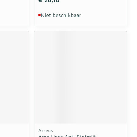
Niet beschikbaar
Arseus
Amp Hoes Anti Stofmijt