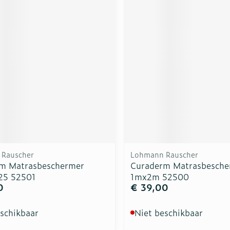
rging
Supplementen
Insectenw
n
Mondmaskers
middelen
nissen
d -
uid
id
Rauscher
Lohmann Rauscher
m Matrasbeschermer
Curaderm Matrasbesche
Zelfbruiner
Scheren
25 52501
1mx2m 52500
0
€ 39,00
eschikbaar
Niet beschikbaar