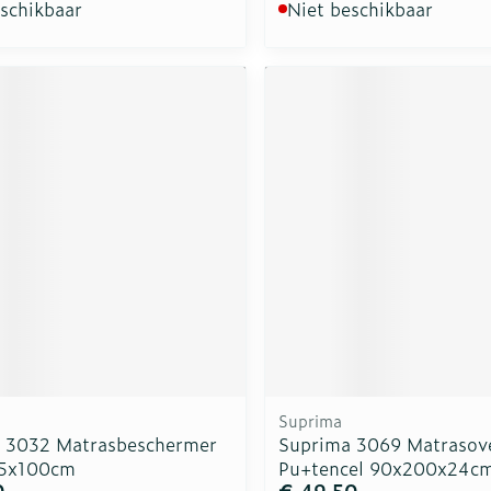
eschikbaar
Niet beschikbaar
Suprima
 3032 Matrasbeschermer
Suprima 3069 Matrasov
75x100cm
Pu+tencel 90x200x24c
0
€ 49,50