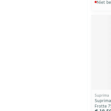
Niet b
Suprima
Suprima
Frotte 
€ 18,5