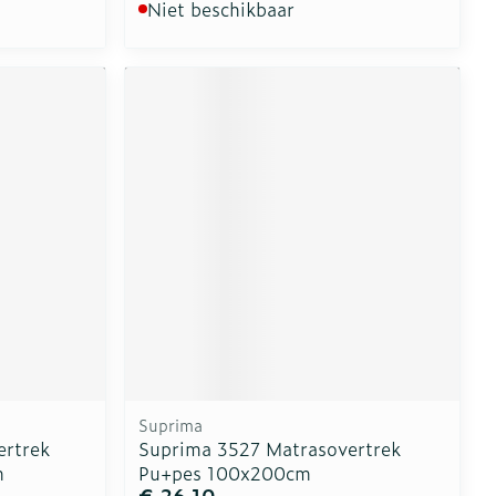
Niet beschikbaar
Suprima
ertrek
Suprima 3527 Matrasovertrek
m
Pu+pes 100x200cm
€ 26,10