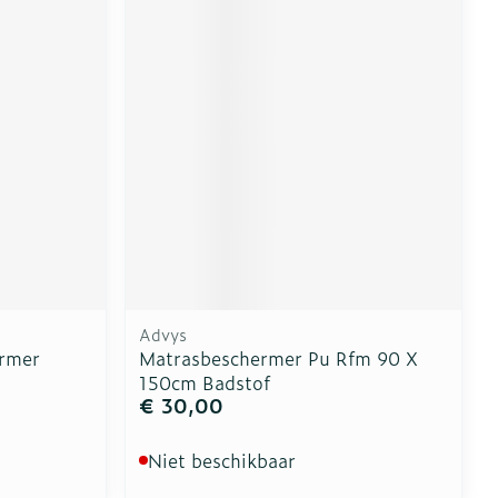
erende
Parfums en
geurproducten
Advys
rmer
Matrasbeschermer Pu Rfm 90 X
CBD
150cm Badstof
€ 30,00
Niet beschikbaar