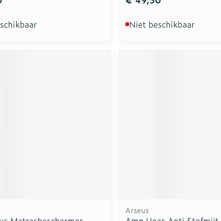
eschikbaar
Niet beschikbaar
Arseus
lus Matrasbeschermer
Amp Hoes Anti Stofmijt