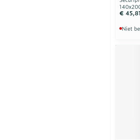
140x20
€ 45,8
Niet b