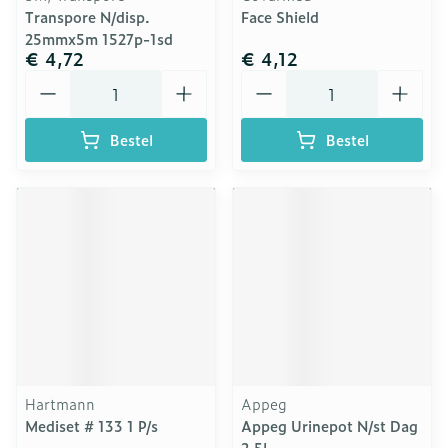
Transpore N/disp.
Face Shield
25mmx5m 1527p-1sd
€ 4,72
€ 4,12
Aantal
Aantal
Bestel
Bestel
Hartmann
Appeg
Mediset # 133 1 P/s
Appeg Urinepot N/st Dag
2,5l