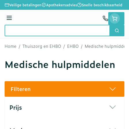
Ga naar de inhoud
Veilige betalingen
Apothekersadvies
Snelle beschikbaarheid
Menu
Zoek
Product, merk, categorie...
Home
/
Thuiszorg en EHBO
/
EHBO
/
Medische hulpmiddel
Medische hulpmiddelen
Filteren
Doorgaan naar productlijst
Prijs
filter