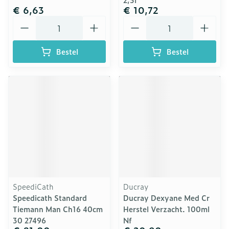
€ 6,63
€ 10,72
Aantal
Aantal
Bestel
Bestel
SpeediCath
Ducray
Speedicath Standard
Ducray Dexyane Med Cr
Tiemann Man Ch16 40cm
Herstel Verzacht. 100ml
30 27496
Nf