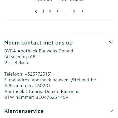
Pagina's
U lees momenteel pagina
Pagina
Pagina
Pagina
1
2
3
...
12
Neem contact met ons op
BVBA Apotheek Bauwens Donald
Belseledorp 68
9111
Belsele
Telefoon:
+3237723151
E-mailadres:
apotheek.bauwens@
telenet.be
APB nummer:
460201
Apotheek titularis:
Donald Bauwens
BTW nummer:
BE0476254459
Klantenservice