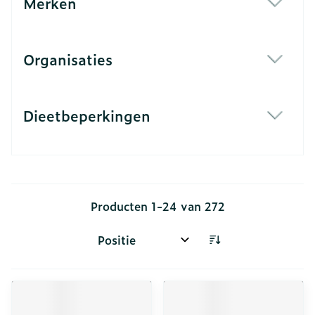
Merken
filter
Organisaties
filter
Dieetbeperkingen
filter
Producten
1
-
24
van
272
Sorteer op: