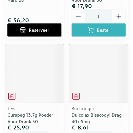
€ 17,90
Aantal
€ 56,20
Reserveer
Bestel
Geneesmiddel
Geneesmiddel
Teva
Boehringer
Curapeg 13,7g Poeder
Dulcolax Bisacodyl Drag
Voor Drank 50
40x 5mg
€ 25,90
€ 8,61