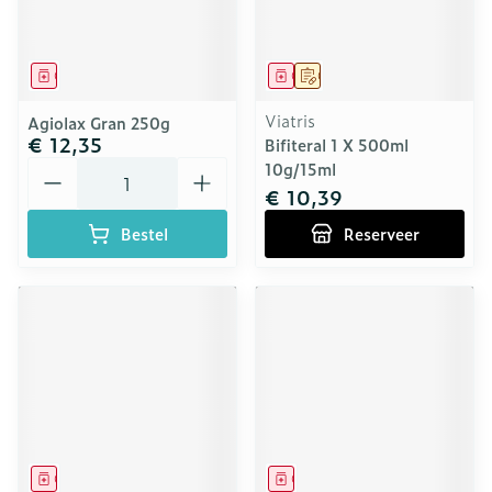
Geneesmiddel
Geneesmiddel
Op voorschrift
Viatris
Agiolax Gran 250g
€ 12,35
Bifiteral 1 X 500ml
Aantal
10g/15ml
€ 10,39
Bestel
Reserveer
Geneesmiddel
Geneesmiddel