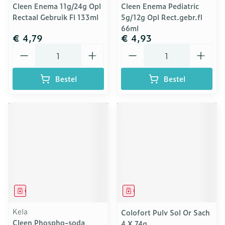
Cleen Enema 11g/24g Opl
Cleen Enema Pediatric
Rectaal Gebruik Fl 133ml
5g/12g Opl Rect.gebr.fl
66ml
€ 4,79
€ 4,93
Aantal
Aantal
Bestel
Bestel
Geneesmiddel
Geneesmiddel
Kela
Colofort Pulv Sol Or Sach
Cleen Phospho-soda
4 X 74g