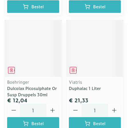
Bestel
Bestel
Geneesmiddel
Geneesmiddel
Boehringer
Viatris
Dulcolax Picosulphate Or
Duphalac 1 Liter
Susp Druppels 30ml
€ 12,04
€ 21,33
Aantal
Aantal
Bestel
Bestel