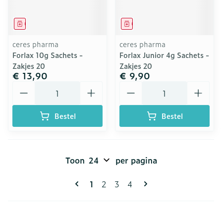
Geneesmiddel
Geneesmiddel
ceres pharma
ceres pharma
Forlax 10g Sachets -
Forlax Junior 4g Sachets -
Zakjes 20
Zakjes 20
€ 13,90
€ 9,90
Aantal
Aantal
Bestel
Bestel
Toon
per pagina
Pagina's
U lees momenteel pagina
Pagina
Pagina
Pagina
1
2
3
4