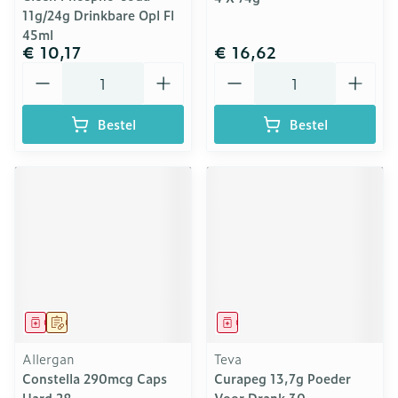
11g/24g Drinkbare Opl Fl
45ml
€ 10,17
€ 16,62
Aantal
Aantal
Bestel
Bestel
Geneesmiddel
Op voorschrift
Geneesmiddel
Allergan
Teva
Constella 290mcg Caps
Curapeg 13,7g Poeder
Hard 28
Voor Drank 30