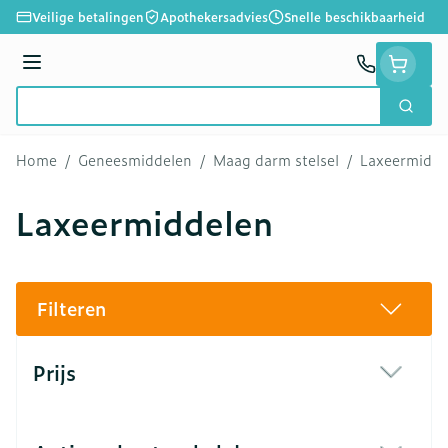
Ga naar de inhoud
Veilige betalingen
Apothekersadvies
Snelle beschikbaarheid
Menu
Zoek
Product, merk, categorie...
Home
/
Geneesmiddelen
/
Maag darm stelsel
/
Laxeermidde
Laxeermiddelen
Filteren
Doorgaan naar productlijst
Prijs
filter