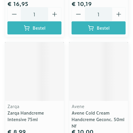
€ 16,95
€ 10,19
Aantal
Aantal
Bestel
Bestel
Zarqa
Avene
Zarqa Handcreme
Avene Cold Cream
Intensive 75ml
Handcreme Geconc. 50ml
Nf
€ 8,99
€ 10,00