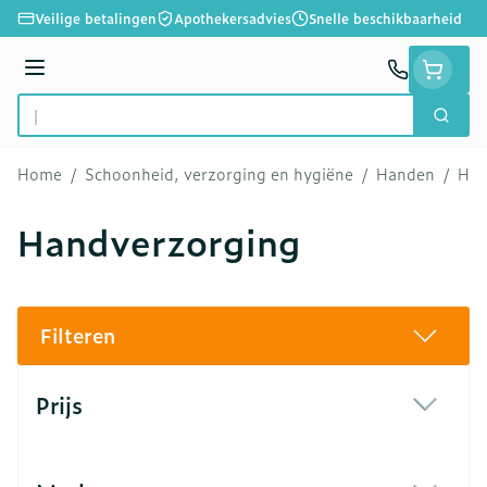
Ga naar de inhoud
Veilige betalingen
Apothekersadvies
Snelle beschikbaarheid
Menu
Zoek
Product, merk, categorie...
Home
/
Schoonheid, verzorging en hygiëne
/
Handen
/
Han
Handverzorging
Filteren
Doorgaan naar productlijst
Prijs
filter