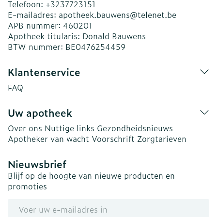
Telefoon:
+3237723151
E-mailadres:
apotheek.bauwens@
telenet.be
APB nummer:
460201
Apotheek titularis:
Donald Bauwens
BTW nummer:
BE0476254459
Klantenservice
FAQ
Uw apotheek
Over ons
Nuttige links
Gezondheidsnieuws
Apotheker van wacht
Voorschrift
Zorgtarieven
Nieuwsbrief
Blijf op de hoogte van nieuwe producten en
promoties
E-mail adres