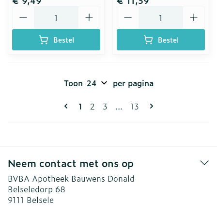
€ 9,49
€ 11,59
Aantal
Aantal
Bestel
Bestel
Toon
per pagina
Pagina's
U lees momenteel pagina
Pagina
Pagina
Pagina
1
2
3
...
13
Neem contact met ons op
BVBA Apotheek Bauwens Donald
Belseledorp 68
9111
Belsele