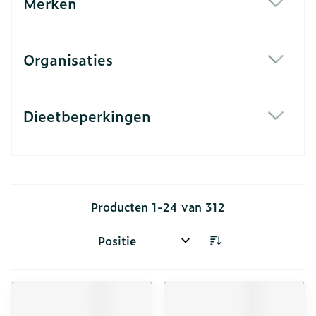
Merken
filter
Organisaties
filter
Dieetbeperkingen
filter
Producten
1
-
24
van
312
Sorteer op: