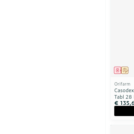
Genees
Op 
Orifarm
Casodex
Tabl 28 
€ 135,