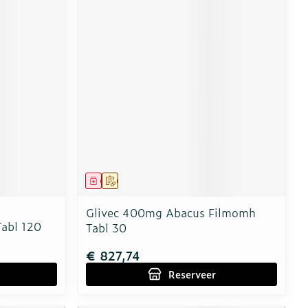
Geneesmiddel
Op voorschrift
Glivec 400mg Abacus Filmomh
abl 120
Tabl 30
€ 827,74
Reserveer