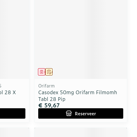
Geneesmiddel
Op voorschrift
S
Orifarm
l 28 X
Casodex 50mg Orifarm Filmomh
Tabl 28 Pip
€ 59,67
Reserveer