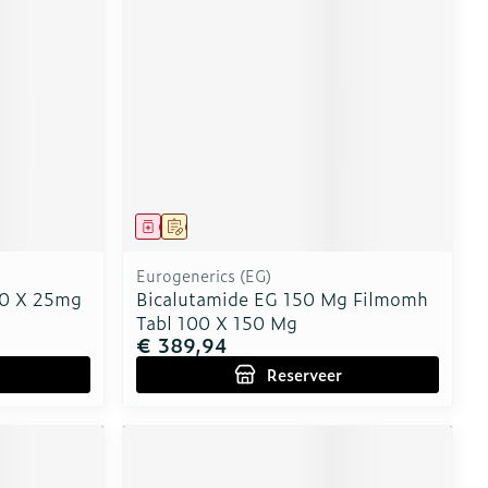
erende
Parfums en
geurproducten
Geneesmiddel
Op voorschrift
Eurogenerics (EG)
0 X 25mg
Bicalutamide EG 150 Mg Filmomh
Tabl 100 X 150 Mg
€ 389,94
CBD
Reserveer