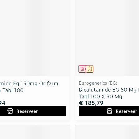
middel
voorschrift
Geneesmiddel
Op voorschrift
amide Eg 150mg Orifarm
Eurogenerics (EG)
Bicalutamide EG 50 Mg
 Tabl 100
Tabl 100 X 50 Mg
94
€ 185,79
Reserveer
Reserveer