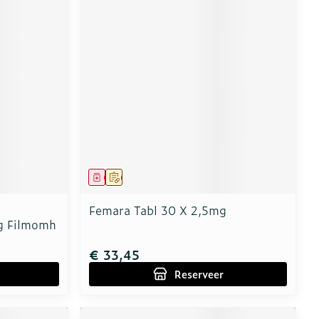
Geneesmiddel
Op voorschrift
Femara Tabl 30 X 2,5mg
g Filmomh
€ 33,45
Reserveer