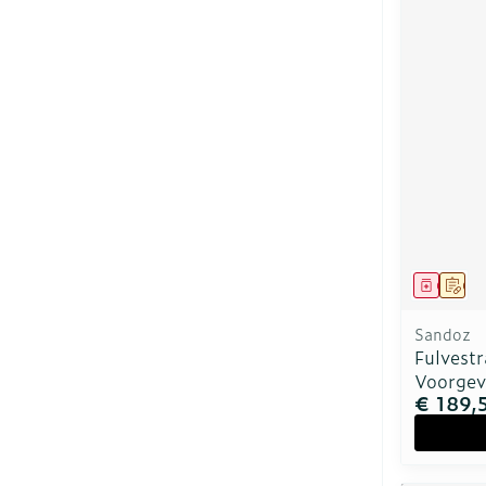
Genees
Op 
Sandoz
Fulvest
Voorgev
€ 189,