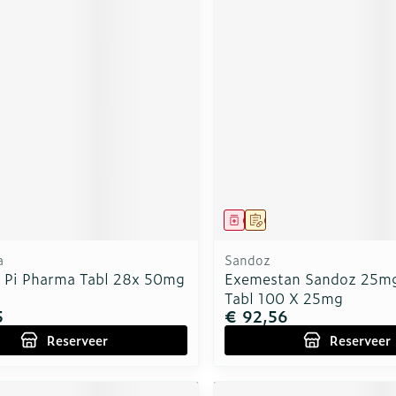
middel
voorschrift
Geneesmiddel
Op voorschrift
a
Sandoz
 Pi Pharma Tabl 28x 50mg
Exemestan Sandoz 25m
Tabl 100 X 25mg
5
€ 92,56
Reserveer
Reserveer