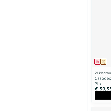
Genees
Op 
Pi Pharm
Casodex
Pip
€ 59,5