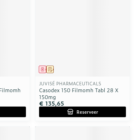
Geneesmiddel
Op voorschrift
JUVISÉ PHARMACEUTICALS
 Filmomh
Casodex 150 Filmomh Tabl 28 X
150mg
€ 135,65
Reserveer