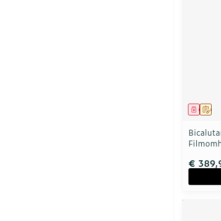
Genees
Op 
Bicalut
Filmomh
€ 389,