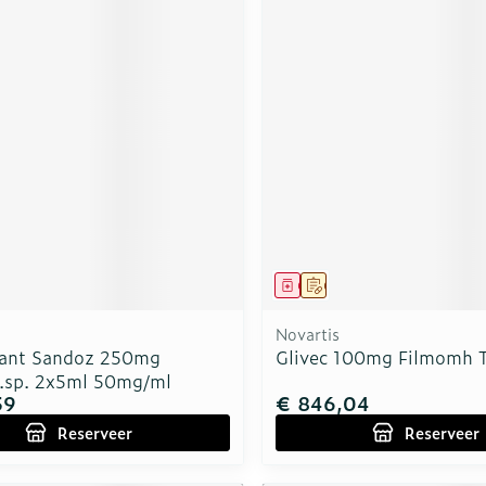
middel
voorschrift
Geneesmiddel
Op voorschrift
Novartis
rant Sandoz 250mg
Glivec 100mg Filmomh T
.sp. 2x5ml 50mg/ml
59
€ 846,04
Reserveer
Reserveer