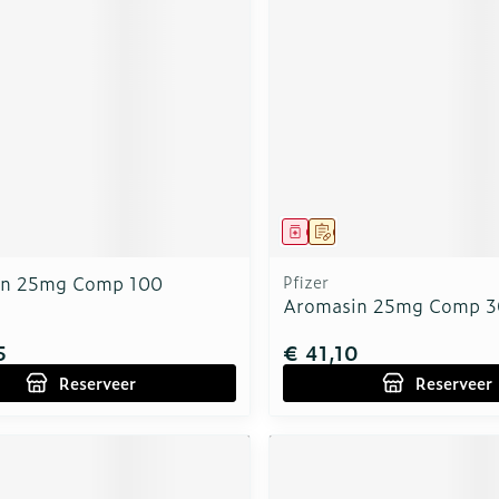
rging
Supplementen
Insectenw
n
Mondmaskers
middelen
nissen
d -
uid
id
middel
voorschrift
Geneesmiddel
Op voorschrift
in 25mg Comp 100
Pfizer
Aromasin 25mg Comp 3
5
€ 41,10
Zelfbruiner
Scheren
Reserveer
Reserveer