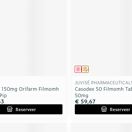
middel
voorschrift
Geneesmiddel
Op voorschrift
JUVISÉ PHARMACEUTICAL
 150mg Orifarm Filmomh
Casodex 50 Filmomh Tab
Pip
50mg
63
€ 59,67
Reserveer
Reserveer