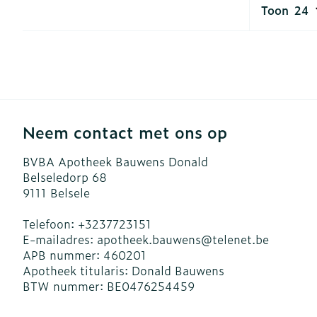
Toon
Haar
Gezichtsverzo
Pillendozen e
accessoires
Pigmentstoor
Gevoelige hui
geïrriteerde h
Neem contact met ons op
Gemengde hu
Doffe huid
BVBA Apotheek Bauwens Donald
Belseledorp 68
Toon meer
9111
Belsele
Telefoon:
+3237723151
E-mailadres:
apotheek.bauwens@
telenet.be
Snurken
APB nummer:
460201
Apotheek titularis:
Donald Bauwens
BTW nummer:
BE0476254459