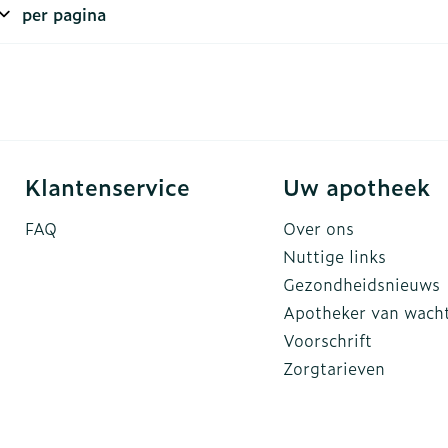
per pagina
rging
Supplementen
Insectenw
n
Mondmaskers
middelen
nissen
d -
uid
Klantenservice
Uw apotheek
id
FAQ
Over ons
Nuttige links
Gezondheidsnieuws
Apotheker van wach
Zelfbruiner
Scheren
Voorschrift
Zorgtarieven