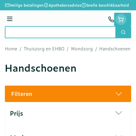
Ga naar de inhoud
Veilige betalingen
Apothekersadvies
Snelle beschikbaarheid
Menu
Zoek
Product, merk, categorie...
Home
/
Thuiszorg en EHBO
/
Wondzorg
/
Handschoenen
Handschoenen
Filteren
Doorgaan naar productlijst
Prijs
filter