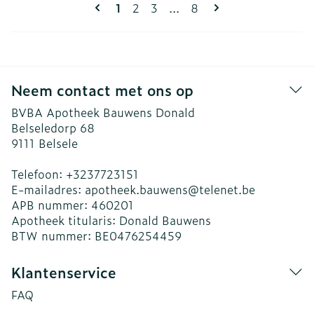
Pagina's
U lees momenteel pagina
Pagina
Pagina
Pagina
1
2
3
...
8
Neem contact met ons op
BVBA Apotheek Bauwens Donald
Belseledorp 68
9111
Belsele
Telefoon:
+3237723151
E-mailadres:
apotheek.bauwens@
telenet.be
APB nummer:
460201
Apotheek titularis:
Donald Bauwens
BTW nummer:
BE0476254459
Klantenservice
FAQ