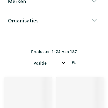
Merken
filter
Organisaties
filter
Producten
1
-
24
van
187
Sorteer op: