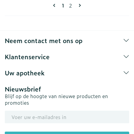
Pagina's
U lees momenteel pagina
Pagina
1
2
Neem contact met ons op
Klantenservice
Uw apotheek
Nieuwsbrief
Blijf op de hoogte van nieuwe producten en
promoties
E-mail adres