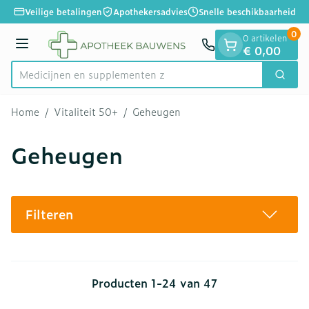
Dia 1 van 1
Ga naar de inhoud
Veilige betalingen
Apothekersadvies
Snelle beschikbaarheid
0
0 artikelen
Menu
€ 0,00
Medicijnen
Zoek
Product, merk, categorie...
Home
/
Vitaliteit 50+
/
Geheugen
Geheugen
Filteren
Producten
1
-
24
van
47