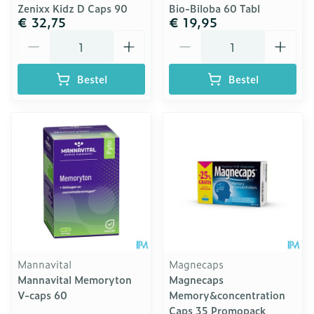
Zenixx Kidz D Caps 90
Bio-Biloba 60 Tabl
€ 32,75
€ 19,95
Aantal
Aantal
Bestel
Bestel
Mannavital
Magnecaps
Mannavital Memoryton
Magnecaps
V-caps 60
Memory&concentration
Caps 35 Promopack