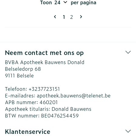
Toon
per pagina
Pagina's
U lees momenteel pagina
Pagina
1
2
Neem contact met ons op
BVBA Apotheek Bauwens Donald
Belseledorp 68
9111
Belsele
Telefoon:
+3237723151
E-mailadres:
apotheek.bauwens@
telenet.be
APB nummer:
460201
Apotheek titularis:
Donald Bauwens
BTW nummer:
BE0476254459
Klantenservice