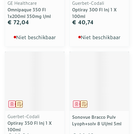
GE Healthcare
Guerbet-Codali
Omnipaque 350 Fl
Optiray 300 Fl Inj 1 X
1x200ml 350mg I/ml
100ml
€ 72,04
€ 40,74
Niet beschikbaar
Niet beschikbaar
Geneesmiddel
Op voorschrift
Geneesmiddel
Op voorschrift
Guerbet-Codali
Sonovue Bracco Pulv
Optiray 350 Fl Inj 1 X
Lyoph+solv 8 Ul/ml 5ml
100ml