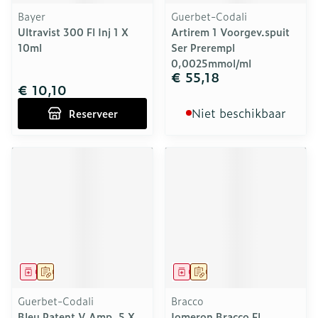
Bayer
Guerbet-Codali
Ultravist 300 Fl Inj 1 X
Artirem 1 Voorgev.spuit
10ml
Ser Prerempl
0,0025mmol/ml
€ 55,18
€ 10,10
Niet beschikbaar
Reserveer
Geneesmiddel
Op voorschrift
Geneesmiddel
Op voorschrift
Guerbet-Codali
Bracco
Bleu Patent V Amp. 5 X
Iomeron Bracco Fl