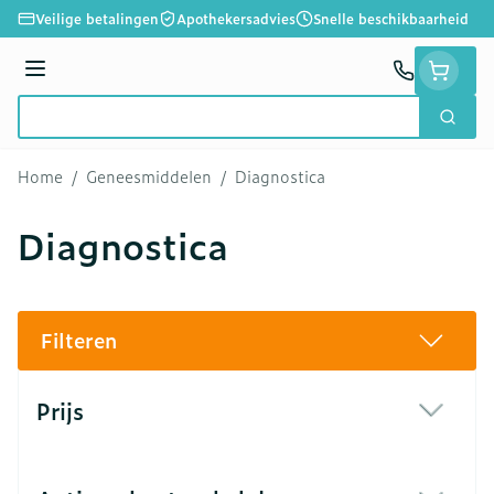
Ga naar de inhoud
Veilige betalingen
Apothekersadvies
Snelle beschikbaarheid
Menu
Zoek
Product, merk, categorie...
Home
/
Geneesmiddelen
/
Diagnostica
Diagnostica
Filteren
Doorgaan naar productlijst
Prijs
filter