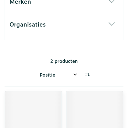
Merken
filter
Organisaties
filter
2
producten
Sorteer op: