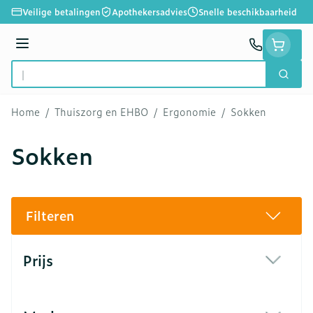
Ga naar de inhoud
Veilige betalingen
Apothekersadvies
Snelle beschikbaarheid
Menu
Zoek
Product, merk, categorie...
Home
/
Thuiszorg en EHBO
/
Ergonomie
/
Sokken
Sokken
Filteren
Doorgaan naar productlijst
Prijs
filter