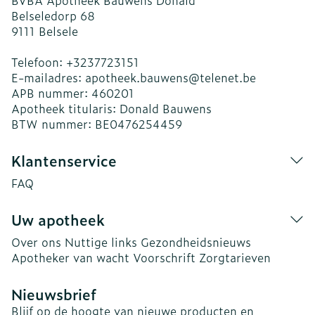
BVBA Apotheek Bauwens Donald
Belseledorp 68
9111
Belsele
Telefoon:
+3237723151
E-mailadres:
apotheek.bauwens@
telenet.be
APB nummer:
460201
Apotheek titularis:
Donald Bauwens
BTW nummer:
BE0476254459
Klantenservice
FAQ
Uw apotheek
Over ons
Nuttige links
Gezondheidsnieuws
Apotheker van wacht
Voorschrift
Zorgtarieven
Nieuwsbrief
Blijf op de hoogte van nieuwe producten en