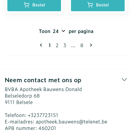
Bestel
Bestel
Toon
per pagina
Pagina's
U lees momenteel pagina
Pagina
Pagina
Pagina
1
2
3
...
8
Neem contact met ons op
BVBA Apotheek Bauwens Donald
Belseledorp 68
9111
Belsele
Telefoon:
+3237723151
E-mailadres:
apotheek.bauwens@
telenet.be
APB nummer:
460201