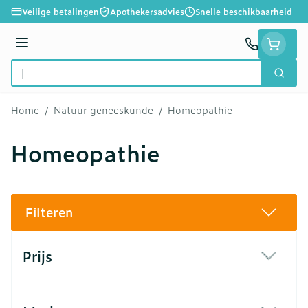
Ga naar de inhoud
Veilige betalingen
Apothekersadvies
Snelle beschikbaarheid
Menu
Zoek
Product, merk, categorie...
Home
/
Natuur geneeskunde
/
Homeopathie
Homeopathie
Filteren
Doorgaan naar productlijst
Prijs
filter