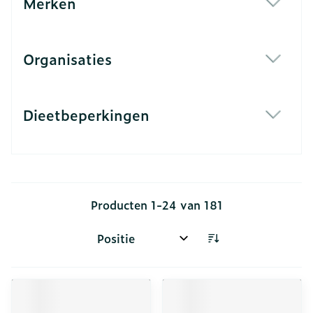
Merken
filter
Organisaties
filter
Dieetbeperkingen
filter
Producten
1
-
24
van
181
Sorteer op: