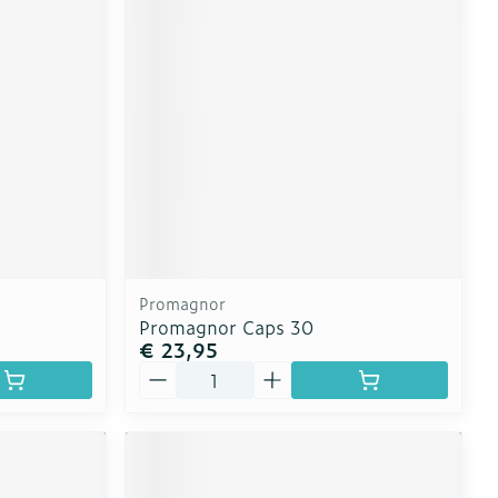
erende
Parfums en
geurproducten
Promagnor
Promagnor Caps 30
€ 23,95
Aantal
CBD