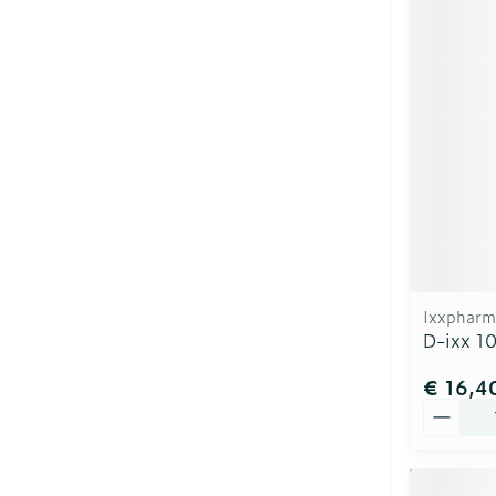
Ixxpharm
D-ixx 1
€ 16,4
Aantal