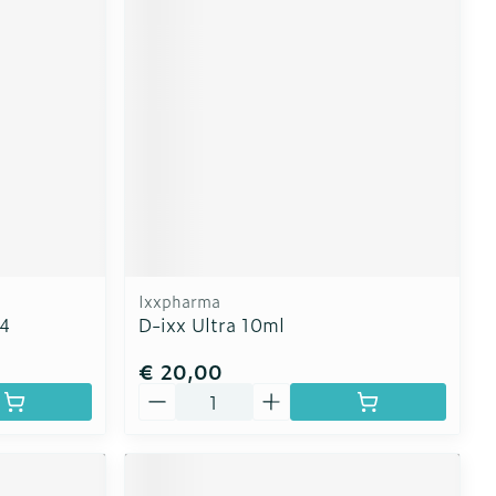
Ixxpharma
84
D-ixx Ultra 10ml
€ 20,00
Aantal