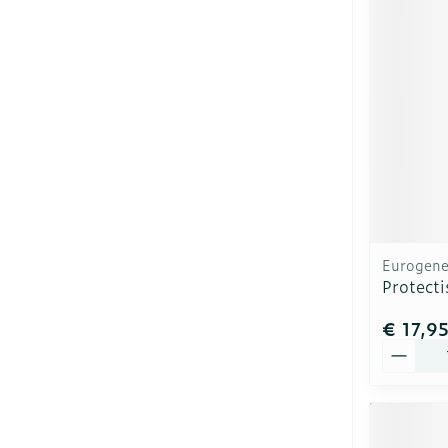
Eurogener
Protect
€ 17,9
Aantal