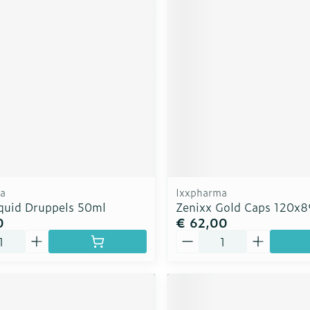
a
Ixxpharma
iquid Druppels 50ml
Zenixx Gold Caps 120x
0
€ 62,00
Aantal