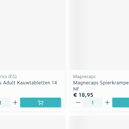
ics (EG)
Magnecaps
is Adult Kauwtabletten 14
Magnecaps Spierkrampe
Nf
5
€ 18,95
Aantal