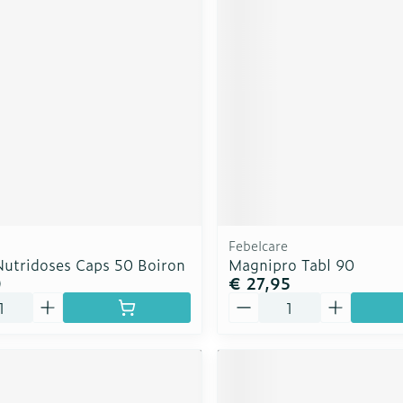
rging
Supplementen
Insectenw
n
Mondmaskers
middelen
nissen
d -
uid
id
Febelcare
Nutridoses Caps 50 Boiron
Magnipro Tabl 90
0
€ 27,95
Aantal
Zelfbruiner
Scheren