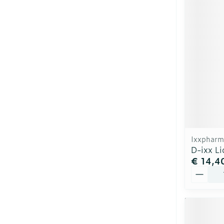
Ixxpharm
D-ixx L
€ 14,4
Aantal