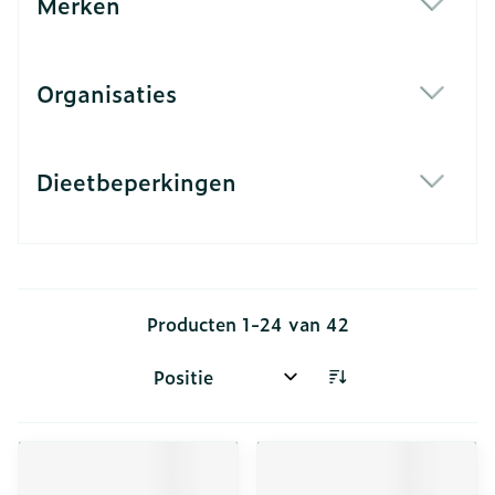
Merken
filter
Organisaties
filter
Dieetbeperkingen
filter
Producten
1
-
24
van
42
Sorteer op: