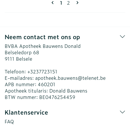
Pagina's
U lees momenteel pagina
Pagina
1
2
Neem contact met ons op
BVBA Apotheek Bauwens Donald
Belseledorp 68
9111
Belsele
Telefoon:
+3237723151
E-mailadres:
apotheek.bauwens@
telenet.be
APB nummer:
460201
Apotheek titularis:
Donald Bauwens
BTW nummer:
BE0476254459
Klantenservice
FAQ