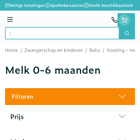
Ga naar de inhoud
Veilige betalingen
Apothekersadvies
Snelle beschikbaarheid
Menu
Zoek
Product, merk, categorie...
Home
/
Zwangerschap en kinderen
/
Baby
/
Voeding - melk
Melk 0-6 maanden
Filteren
Doorgaan naar productlijst
Prijs
filter