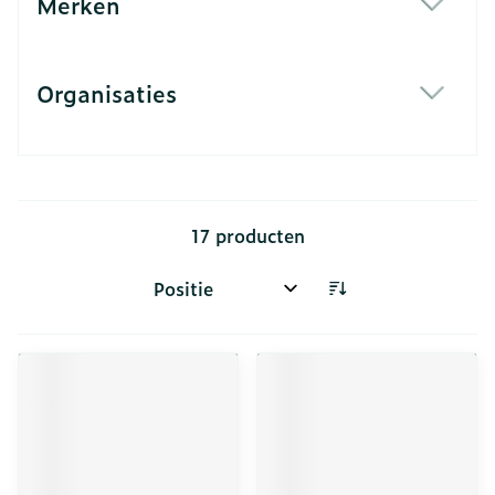
Merken
filter
Organisaties
filter
17
producten
Sorteer op: