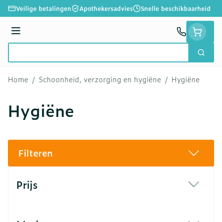
Ga naar de inhoud
Veilige betalingen
Apothekersadvies
Snelle beschikbaarheid
Menu
Zoek
Product, merk, categorie...
Home
/
Schoonheid, verzorging en hygiëne
/
Hygiëne
Hygiëne
Filteren
Doorgaan naar productlijst
Prijs
filter