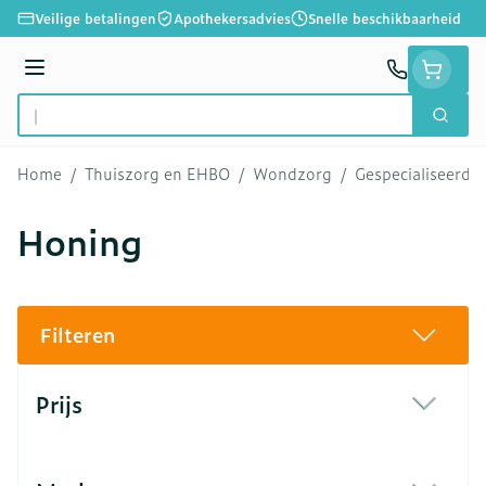
Ga naar de inhoud
Veilige betalingen
Apothekersadvies
Snelle beschikbaarheid
Menu
Zoek
Product, merk, categorie...
Home
/
Thuiszorg en EHBO
/
Wondzorg
/
Gespecialiseerd
Honing
Filteren
Doorgaan naar productlijst
Prijs
filter