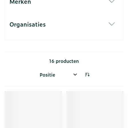
Merken
filter
Organisaties
filter
16
producten
Sorteer op: