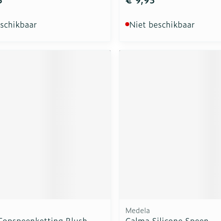
eschikbaar
Niet beschikbaar
Medela
Fopspeenketting Blush
Calma Silicone Speen