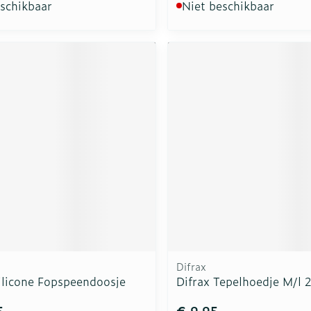
eschikbaar
Niet beschikbaar
Difrax
ilicone Fopspeendoosje
Difrax Tepelhoedje M/l 
5
€ 9,95