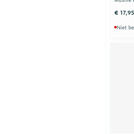
€ 17,9
Niet b