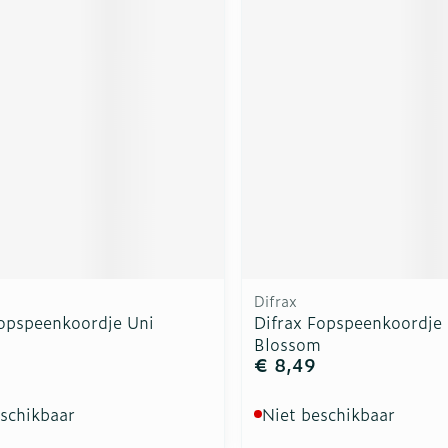
rging
Supplementen
Insectenw
n
Mondmaskers
middelen
nissen
d -
uid
id
Difrax
Fopspeenkoordje Uni
Difrax Fopspeenkoordje
Zelfbruiner
Scheren
Blossom
€ 8,49
eschikbaar
Niet beschikbaar