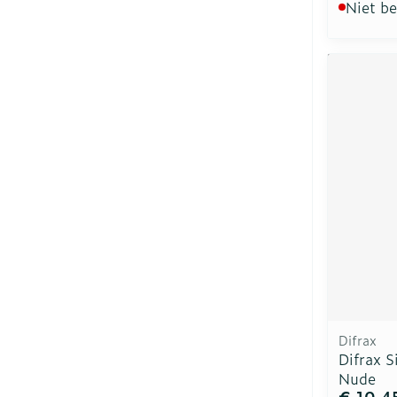
Niet b
Difrax
Difrax S
Nude
€ 10,4