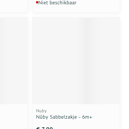
Niet beschikbaar
Nuby
2
Nûby Sabbelzakje - 6m+
€ 7,99