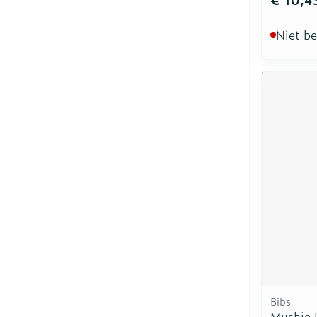
Niet b
Bibs
Mushie 