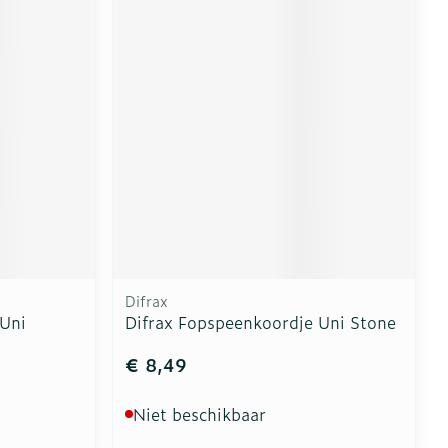
erende
Parfums en
geurproducten
Difrax
 Uni
Difrax Fopspeenkoordje Uni Stone
CBD
€ 8,49
Niet beschikbaar