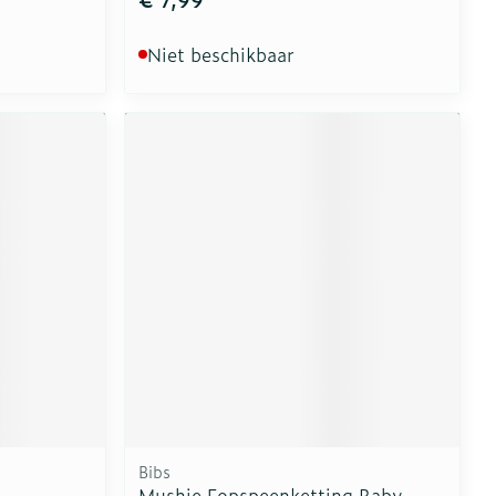
Niet beschikbaar
Bibs
Mushie Fopspeenketting Baby