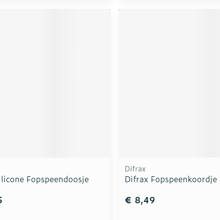
Difrax
ilicone Fopspeendoosje
Difrax Fopspeenkoordje
5
€ 8,49