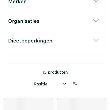
Merken
filter
Organisaties
filter
Dieetbeperkingen
filter
15
producten
Sorteer op: