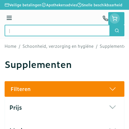
Ga naar de inhoud
Veilige betalingen
Apothekersadvies
Snelle beschikbaarheid
Menu
Zoek
Product, merk, categorie...
Home
/
Schoonheid, verzorging en hygiëne
/
Supplementen
Supplementen
Filteren
Doorgaan naar productlijst
Prijs
filter