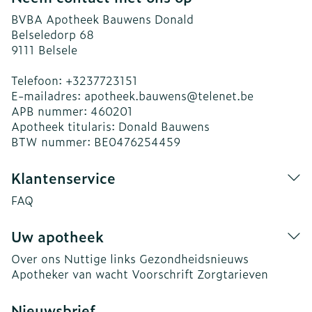
BVBA Apotheek Bauwens Donald
Belseledorp 68
9111
Belsele
Telefoon:
+3237723151
E-mailadres:
apotheek.bauwens@
telenet.be
APB nummer:
460201
Apotheek titularis:
Donald Bauwens
BTW nummer:
BE0476254459
Klantenservice
FAQ
Uw apotheek
Over ons
Nuttige links
Gezondheidsnieuws
Apotheker van wacht
Voorschrift
Zorgtarieven
Nieuwsbrief