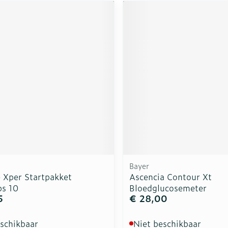
Bayer
e Xper Startpakket
Ascencia Contour Xt
ps 10
Bloedglucosemeter
5
€ 28,00
eschikbaar
Niet beschikbaar