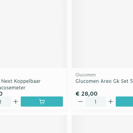
rging
Supplementen
Insectenw
n
Mondmaskers
middelen
nissen
d -
uid
id
Glucomen
 Next Koppelbaar
Glucomen Areo Gk Set 5
ucosemeter
0
€ 28,00
Aantal
Zelfbruiner
Scheren