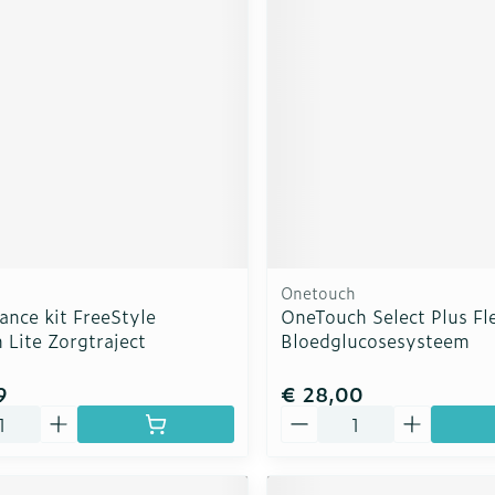
Onetouch
ance kit FreeStyle
OneTouch Select Plus Fl
Lite Zorgtraject
Bloedglucosesysteem
9
€ 28,00
Aantal