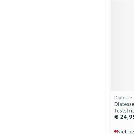
Diatesse
Diatess
Teststri
€ 24,9
Niet b