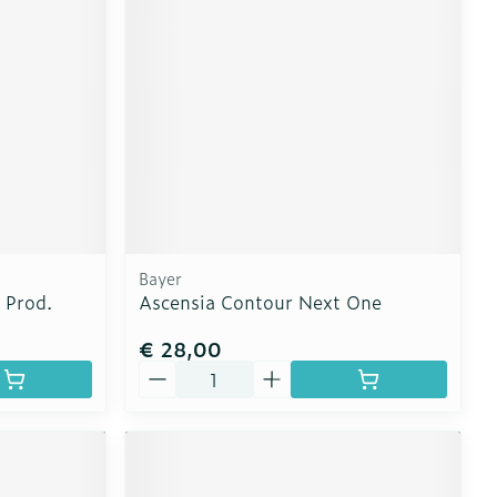
erende
Parfums en
geurproducten
Bayer
 Prod.
Ascensia Contour Next One
€ 28,00
Aantal
CBD