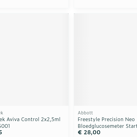
ek
Abbott
ek Aviva Control 2x2,5ml
Freestyle Precision Neo
5001
Bloedglucosemeter Start
5
€ 28,00