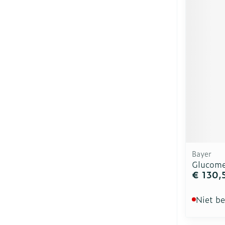
Bayer
Glucome
€ 130,
Niet b