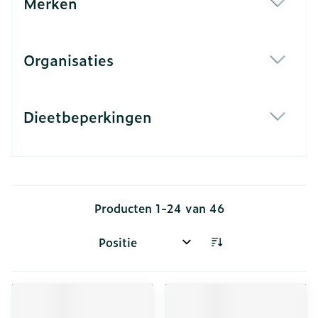
Merken
filter
Organisaties
filter
Dieetbeperkingen
filter
Producten
1
-
24
van
46
Sorteer op: