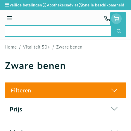
Ga naar de inhoud
Veilige betalingen
Apothekersadvies
Snelle beschikbaarheid
Menu
Zoek
Product, merk, categorie...
Home
/
Vitaliteit 50+
/
Zware benen
Zware benen
Filteren
Doorgaan naar productlijst
Prijs
filter