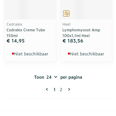
Op voorschrift
Cedralex
Heel
Cedralex Creme Tube
Lymphomyosot Amp
150ml
100x1,1ml Heel
€ 14,95
€ 183,56
Niet beschikbaar
Niet beschikbaar
Toon
per pagina
Pagina's
U lees momenteel pagina
Pagina
1
2