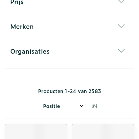
Prijs
filter
Merken
filter
Organisaties
filter
Producten
1
-
24
van
2583
Sorteer op: