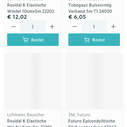
Rosidal K Elastische
Tubegauz Buisvormig
Windel 10cmx5m 22202
Verband 5m T1 24020
€ 12,02
€ 6,05
Aantal
Aantal
Bestel
Bestel
Lohmann Rauscher
3M, Futuro
Rosidal K Elastische
Futuro Epicondylitische
Windel 8cmx5m 22201
Elleboogbandage 47862,