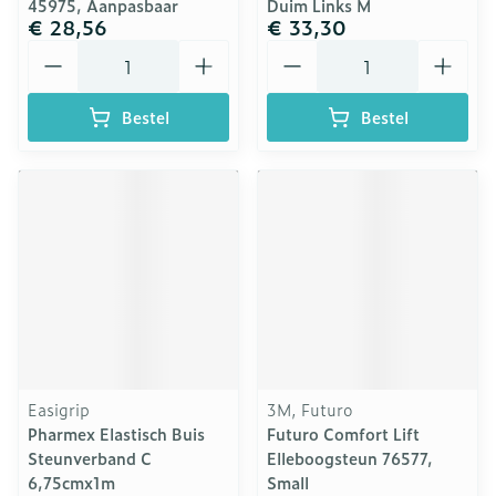
45975, Aanpasbaar
Duim Links M
€ 28,56
€ 33,30
Aantal
Aantal
Bestel
Bestel
Easigrip
3M, Futuro
Pharmex Elastisch Buis
Futuro Comfort Lift
Steunverband C
Elleboogsteun 76577,
6,75cmx1m
Small