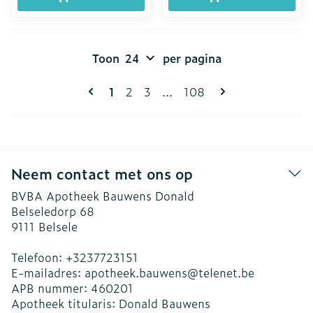
Toon
per pagina
Pagina's
U lees momenteel pagina
Pagina
Pagina
Pagina
1
2
3
...
108
Neem contact met ons op
BVBA Apotheek Bauwens Donald
Belseledorp 68
9111
Belsele
Telefoon:
+3237723151
E-mailadres:
apotheek.bauwens@
telenet.be
APB nummer:
460201
Apotheek titularis:
Donald Bauwens