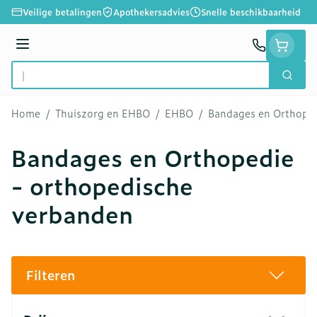
Ga naar de inhoud
Veilige betalingen
Apothekersadvies
Snelle beschikbaarheid
Menu
Zoek
Product, merk, categorie...
Home
/
Thuiszorg en EHBO
/
EHBO
/
Bandages en Orthoped
Bandages en Orthopedie
- orthopedische
verbanden
Filteren
Doorgaan naar productlijst