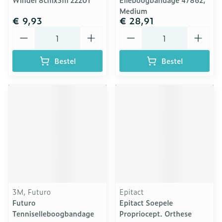
Medium
€ 9,93
€ 28,91
Aantal
Aantal
Bestel
Bestel
3M, Futuro
Epitact
Futuro
Epitact Soepele
Tenniselleboogbandage
Propriocept. Orthese