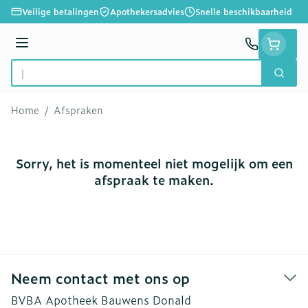
Ga naar de inhoud
Veilige betalingen
Apothekersadvies
Snelle beschikbaarheid
Menu
Zoek
Product, merk, categorie...
Home
/
Afspraken
Sorry, het is momenteel niet mogelijk om een
afspraak te maken.
Neem contact met ons op
BVBA Apotheek Bauwens Donald