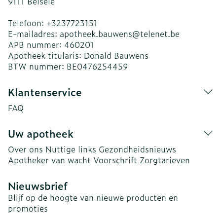
9111
Belsele
Telefoon:
+3237723151
E-mailadres:
apotheek.bauwens@
telenet.be
APB nummer:
460201
Apotheek titularis:
Donald Bauwens
BTW nummer:
BE0476254459
Klantenservice
FAQ
Uw apotheek
Over ons
Nuttige links
Gezondheidsnieuws
Apotheker van wacht
Voorschrift
Zorgtarieven
Nieuwsbrief
Blijf op de hoogte van nieuwe producten en
promoties