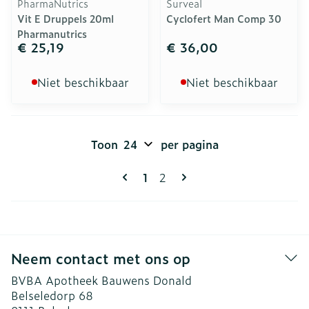
PharmaNutrics
Surveal
Vit E Druppels 20ml
Cyclofert Man Comp 30
Pharmanutrics
€ 25,19
€ 36,00
Niet beschikbaar
Niet beschikbaar
Toon
per pagina
Pagina's
U lees momenteel pagina
Pagina
1
2
Neem contact met ons op
BVBA Apotheek Bauwens Donald
Belseledorp 68