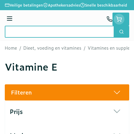
Ga naar de inhoud
Veilige betalingen
Apothekersadvies
Snelle beschikbaarheid
Menu
Zoek
Product, merk, categorie...
Home
/
Dieet, voeding en vitamines
/
Vitamines en supple
Vitamine E
Filteren
Doorgaan naar productlijst
Prijs
filter