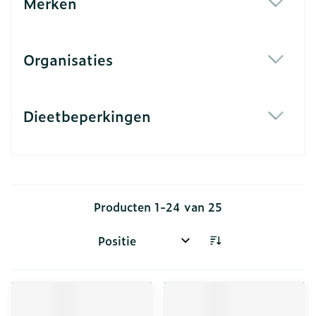
Merken
filter
Organisaties
filter
Dieetbeperkingen
filter
Producten
1
-
24
van
25
Sorteer op: