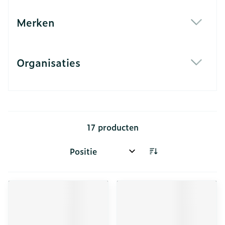
Merken
filter
Organisaties
filter
17
producten
Sorteer op: