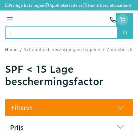
Ga naar de inhoud
Veilige betalingen
Apothekersadvies
Snelle beschikbaarheid
Menu
Zoek
Product, merk, categorie...
Home
/
Schoonheid, verzorging en hygiëne
/
Zonnebescher
SPF < 15 Lage
beschermingsfactor
Filteren
Doorgaan naar productlijst
Prijs
filter