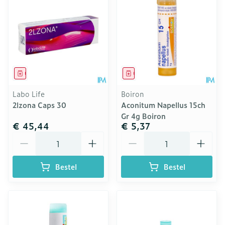
Geneesmiddel
Geneesmiddel
Labo Life
Boiron
2lzona Caps 30
Aconitum Napellus 15ch
Gr 4g Boiron
€ 45,44
€ 5,37
Aantal
Aantal
Bestel
Bestel