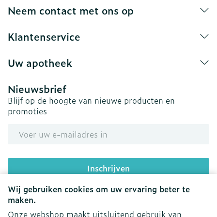
Neem contact met ons op
Klantenservice
Uw apotheek
Nieuwsbrief
Blijf op de hoogte van nieuwe producten en
promoties
E-mail adres
Inschrijven
Wij gebruiken cookies om uw ervaring beter te
Door op inschrijven te klikken, schrijft u zich in voor onze
nieuwsbrief en gaat u akkoord met onze
privacy policy
.
maken.
Onze webshop maakt uitsluitend gebruik van