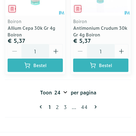
Geneesmiddel
Geneesmiddel
Boiron
Boiron
Allium Cepa 30k Gr 4g
Antimonium Crudum 30k
Boiron
Gr 4g Boiron
€ 5,37
€ 5,37
Aantal
Aantal
Bestel
Bestel
Toon
per pagina
Pagina's
U lees momenteel pagina
Pagina
Pagina
Pagina
1
2
3
...
44