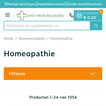
Dia 1 van 1
Ga naar de inhoud
Veilige betalingen
Apothekersadvies
Snelle beschikbaarheid
0
0 artikelen
Menu
€ 0,00
Medicijnen e
Zoek
Product, merk, categorie...
Home
/
Geneesmiddelen
/
Homeopathie
Homeopathie
Filteren
Producten
1
-
24
van
1056