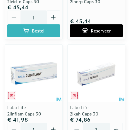
2leid-n Caps 30
2lherp Caps 30
€ 45,44
Aantal
€ 45,44
Bestel
Reserveer
Geneesmiddel
Geneesmiddel
Labo Life
Labo Life
2linflam Caps 30
2lkah Caps 30
€ 41,98
€ 74,86
Aantal
Aantal