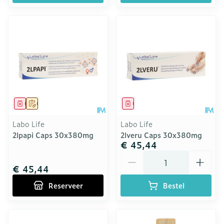
Geneesmiddel
Op voorschrift
Geneesmiddel
Labo Life
Labo Life
2lpapi Caps 30x380mg
2lveru Caps 30x380mg
€ 45,44
Aantal
€ 45,44
Reserveer
Bestel