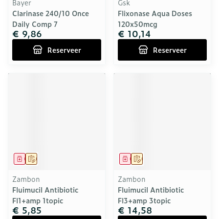
Bayer
Gsk
Clarinase 240/10 Once
Flixonase Aqua Doses
Daily Comp 7
120x50mcg
€ 9,86
€ 10,14
Reserveer
Reserveer
Geneesmiddel
Op voorschrift
Geneesmiddel
Op voorschrift
Zambon
Zambon
Fluimucil Antibiotic
Fluimucil Antibiotic
Fl1+amp 1topic
Fl3+amp 3topic
€ 5,85
€ 14,58