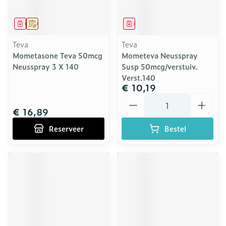
Geneesmiddel
Op voorschrift
Geneesmiddel
Teva
Teva
Mometasone Teva 50mcg
Mometeva Neusspray
Neusspray 3 X 140
Susp 50mcg/verstuiv.
Verst.140
€ 10,19
Aantal
€ 16,89
Reserveer
Bestel