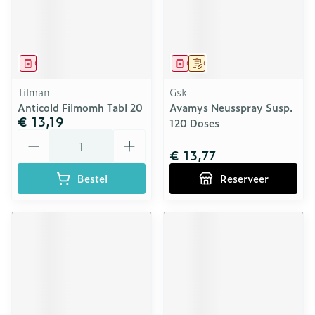
Geneesmiddel
Geneesmiddel
Op voorschrift
Tilman
Gsk
Anticold Filmomh Tabl 20
Avamys Neusspray Susp.
€ 13,19
120 Doses
Aantal
€ 13,77
Bestel
Reserveer