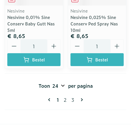
Nesivine
Nesivine
Nesivine 0,01% Sine
Nesivine 0,025% Sine
Conserv Baby Gutt Nas
Conserv Ped Spray Nas
5ml
10ml
€ 8,65
€ 8,65
Aantal
Aantal
Bestel
Bestel
Toon
per pagina
Pagina's
U lees momenteel pagina
Pagina
Pagina
1
2
3