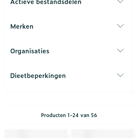
Actieve bestandsdelen
filter
Merken
filter
Organisaties
filter
Dieetbeperkingen
filter
Producten
1
-
24
van
56