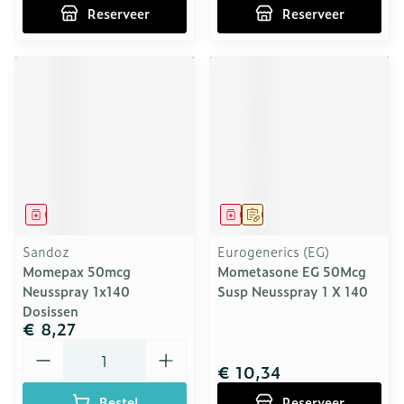
Reserveer
Reserveer
Geneesmiddel
Geneesmiddel
Op voorschrift
Sandoz
Eurogenerics (EG)
Momepax 50mcg
Mometasone EG 50Mcg
Neusspray 1x140
Susp Neusspray 1 X 140
Dosissen
€ 8,27
Aantal
€ 10,34
Bestel
Reserveer