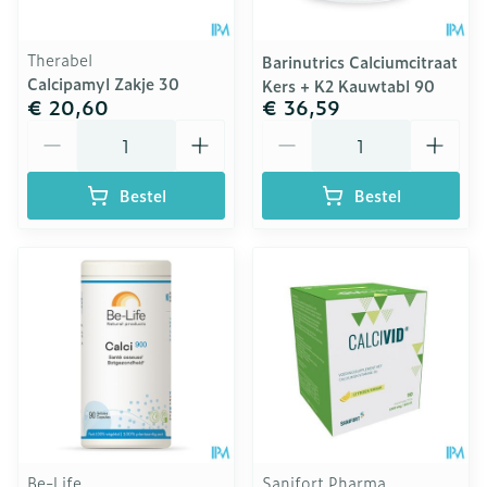
Therabel
Barinutrics Calciumcitraat
Calcipamyl Zakje 30
Kers + K2 Kauwtabl 90
€ 20,60
€ 36,59
Aantal
Aantal
Bestel
Bestel
Be-Life
Sanifort Pharma