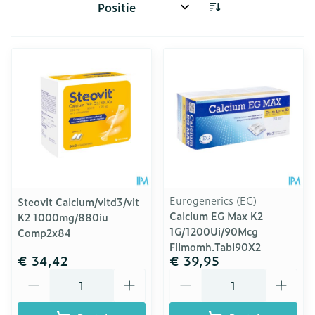
Sorteer op:
Eurogenerics (EG)
Steovit Calcium/vitd3/vit
Calcium EG Max K2
K2 1000mg/880iu
1G/1200Ui/90Mcg
Comp2x84
Filmomh.Tabl90X2
€ 34,42
€ 39,95
Aantal
Aantal