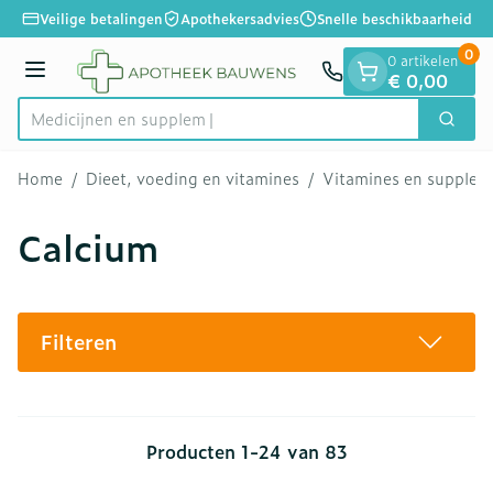
Dia 1 van 1
Ga naar de inhoud
Veilige betalingen
Apothekersadvies
Snelle beschikbaarheid
0
0 artikelen
Menu
€ 0,00
Me
Zoek
Product, merk, categorie...
Home
/
Dieet, voeding en vitamines
/
Vitamines en supple
Calcium
Filteren
Producten
1
-
24
van
83