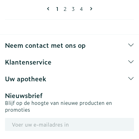
Pagina's
U lees momenteel pagina
Pagina
Pagina
Pagina
1
2
3
4
Neem contact met ons op
Klantenservice
Uw apotheek
Nieuwsbrief
Blijf op de hoogte van nieuwe producten en
promoties
E-mail adres