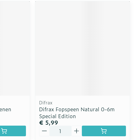
Difrax
penen
Difrax Fopspeen Natural 0-6m
Special Edition
€ 5,99
Aantal