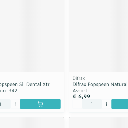
rging
Supplementen
Insectenw
n
Mondmaskers
middelen
nissen
d -
uid
id
Difrax
opspeen Sil Dental Xtr
Difrax Fopspeen Natura
8m+ 342
Assorti
€ 6,99
Zelfbruiner
Scheren
Aantal