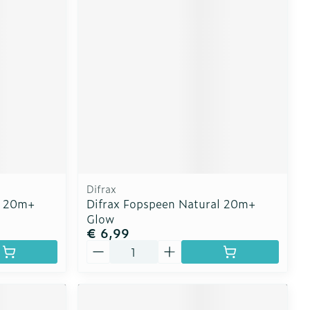
erende
Parfums en
geurproducten
Difrax
l 20m+
Difrax Fopspeen Natural 20m+
Glow
€ 6,99
CBD
Aantal