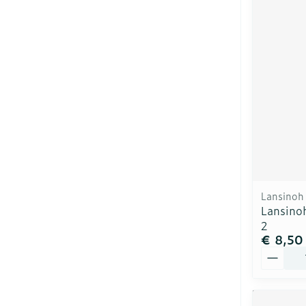
Lansinoh
Lansino
2
€ 8,50
Aantal