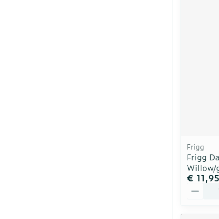
Frigg
Frigg D
Willow/
€ 11,9
Aantal