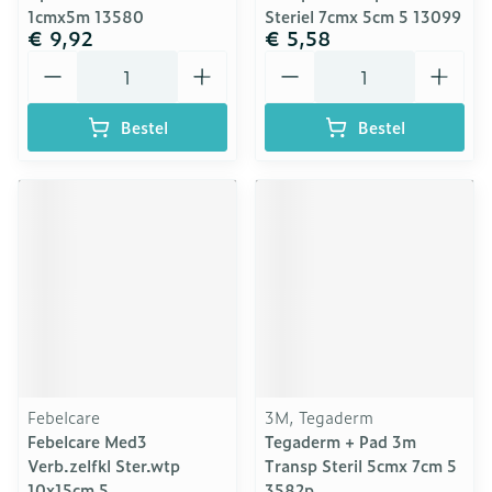
1cmx5m 13580
Steriel 7cmx 5cm 5 13099
€ 9,92
€ 5,58
Aantal
Aantal
Bestel
Bestel
Febelcare
3M, Tegaderm
Febelcare Med3
Tegaderm + Pad 3m
Verb.zelfkl Ster.wtp
Transp Steril 5cmx 7cm 5
10x15cm 5
3582p