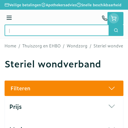
Ga naar de inhoud
Veilige betalingen
Apothekersadvies
Snelle beschikbaarheid
Menu
Zoek
Product, merk, categorie...
Home
/
Thuiszorg en EHBO
/
Wondzorg
/
Steriel wondver
Steriel wondverband
Filteren
Doorgaan naar productlijst
Prijs
filter