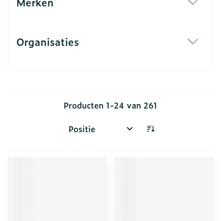
Merken
filter
Organisaties
filter
Producten
1
-
24
van
261
Sorteer op: