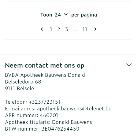
Toon
per pagina
Pagina's
U lees momenteel pagina
Pagina
Pagina
Pagina
1
2
3
...
11
Neem contact met ons op
BVBA Apotheek Bauwens Donald
Belseledorp 68
9111
Belsele
Telefoon:
+3237723151
E-mailadres:
apotheek.bauwens@
telenet.be
APB nummer:
460201
Apotheek titularis:
Donald Bauwens
BTW nummer:
BE0476254459