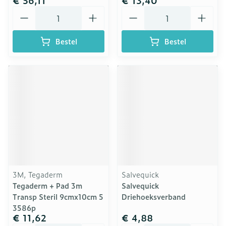
€ 56,11
€ 13,40
Aantal
Aantal
Bestel
Bestel
3M, Tegaderm
Salvequick
Tegaderm + Pad 3m
Salvequick
Transp Steril 9cmx10cm 5
Driehoeksverband
3586p
€ 11,62
€ 4,88