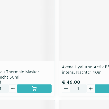
rging
Supplementen
Insectenw
n
Mondmaskers
middelen
nissen
d -
uid
id
Avene Hyaluron Activ B3
Eau Thermale Masker
intens. Nachtcr 40ml
acht 50ml
0
€ 46,00
Zelfbruiner
Scheren
Aantal