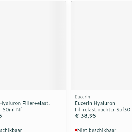
Eucerin
Hyaluron Filler+elast.
Eucerin Hyaluron
r 50ml Nf
Fill+elast.nachtcr Spf3
5
€ 38,95
eschikbaar
Niet beschikbaar