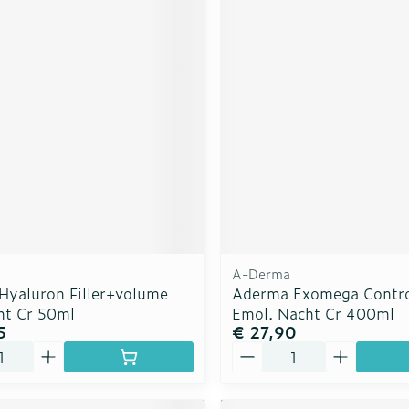
A-Derma
 Hyaluron Filler+volume
Aderma Exomega Contro
ht Cr 50ml
Emol. Nacht Cr 400ml
5
€ 27,90
Aantal