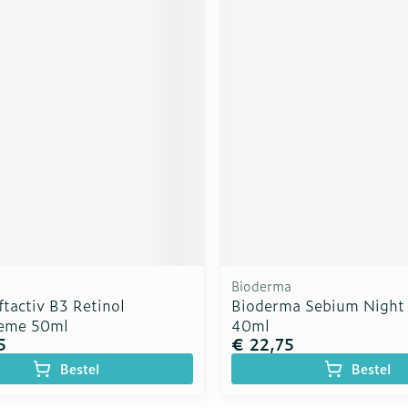
Bioderma
ftactiv B3 Retinol
Bioderma Sebium Night 
eme 50ml
40ml
5
€ 22,75
Bestel
Bestel