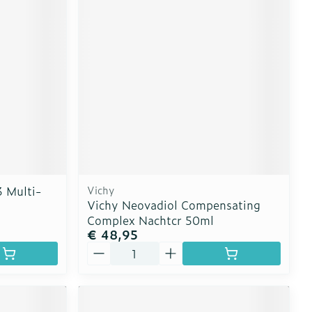
erende
Parfums en
geurproducten
 Multi-
Vichy
Vichy Neovadiol Compensating
Complex Nachtcr 50ml
€ 48,95
CBD
Aantal