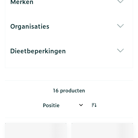
Merken
filter
Organisaties
filter
Dieetbeperkingen
filter
16
producten
Sorteer op: