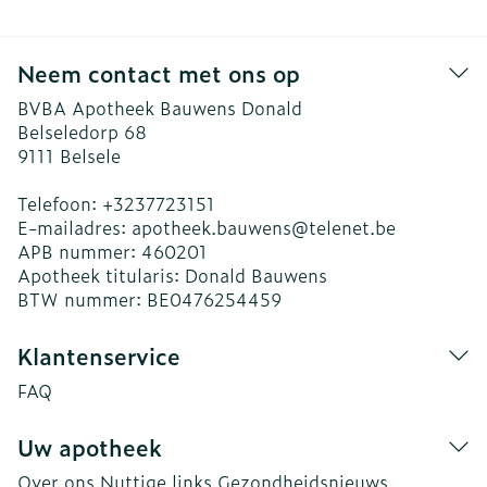
Neem contact met ons op
BVBA Apotheek Bauwens Donald
Belseledorp 68
9111
Belsele
Telefoon:
+3237723151
E-mailadres:
apotheek.bauwens@
telenet.be
APB nummer:
460201
Apotheek titularis:
Donald Bauwens
BTW nummer:
BE0476254459
Klantenservice
FAQ
Uw apotheek
Over ons
Nuttige links
Gezondheidsnieuws