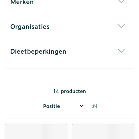
Merken
filter
Organisaties
filter
Dieetbeperkingen
filter
14
producten
Sorteer op: