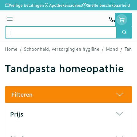
Ga naar de inhoud
Veilige betalingen
Apothekersadvies
Snelle beschikbaarheid
Menu
Zoek
Product, merk, categorie...
Home
/
Schoonheid, verzorging en hygiëne
/
Mond
/
Tandp
Tandpasta homeopathie
Filteren
Doorgaan naar productlijst
Prijs
filter