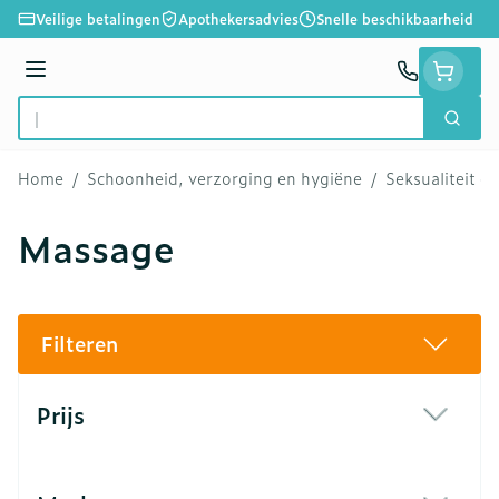
Ga naar de inhoud
Veilige betalingen
Apothekersadvies
Snelle beschikbaarheid
Menu
Zoek
Product, merk, categorie...
Home
/
Schoonheid, verzorging en hygiëne
/
Seksualiteit e
Massage
Filteren
Doorgaan naar productlijst
Prijs
filter