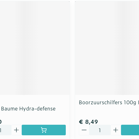
Boorzuurschilfers 100g I
e Baume Hydra-defense
0
€ 8,49
Aantal