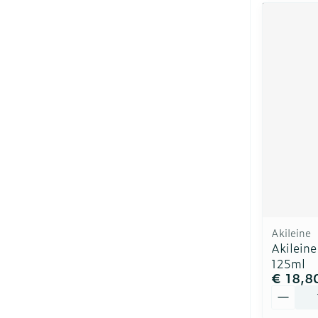
Akileine
Akilein
125ml
€ 18,8
Aantal