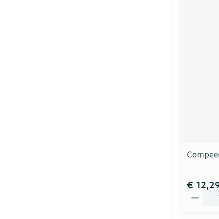
Compeed
€ 12,2
Aantal