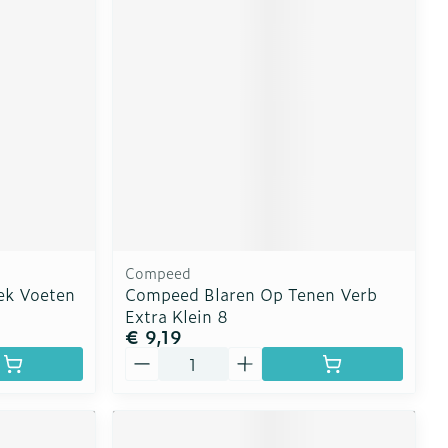
erende
Parfums en
geurproducten
Compeed
ek Voeten
Compeed Blaren Op Tenen Verb
Extra Klein 8
€ 9,19
CBD
Aantal