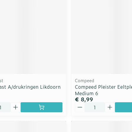
rging
Supplementen
Insectenw
n
Mondmaskers
middelen
nissen
d -
uid
id
st
Compeed
ast A/drukringen Likdoorn
Compeed Pleister Eeltpl
Medium 6
€ 8,99
Zelfbruiner
Scheren
Aantal