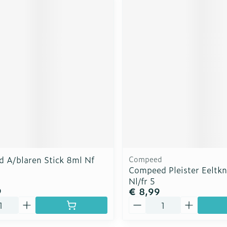
 A/blaren Stick 8ml Nf
Compeed
Compeed Pleister Eeltk
Nl/fr 5
9
€ 8,99
Aantal