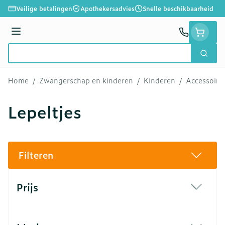
Ga naar de inhoud
Veilige betalingen
Apothekersadvies
Snelle beschikbaarheid
Menu
Zoek
Product, merk, categorie...
Home
/
Zwangerschap en kinderen
/
Kinderen
/
Accessoire
Lepeltjes
Filteren
Doorgaan naar productlijst
Prijs
filter