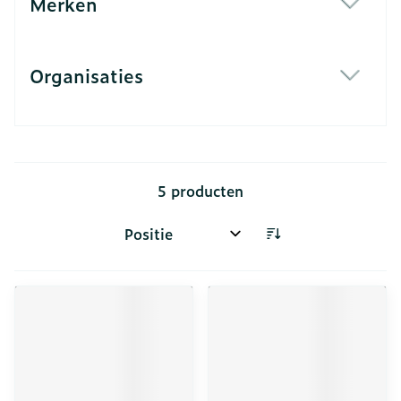
Merken
filter
Organisaties
filter
5
producten
Sorteer op: