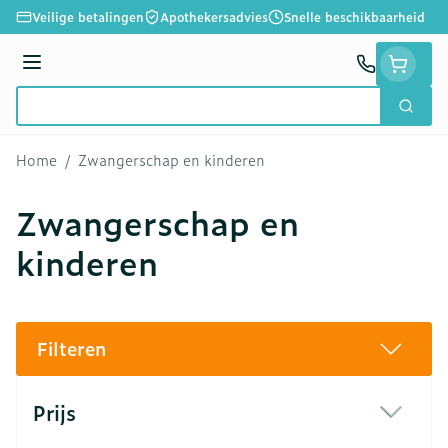
Ga naar de inhoud
Veilige betalingen
Apothekersadvies
Snelle beschikbaarheid
Menu
Zoek
Product, merk, categorie...
Home
/
Zwangerschap en kinderen
Zwangerschap en
kinderen
Filteren
Doorgaan naar productlijst
Prijs
filter