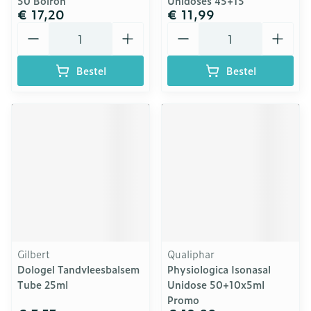
50 Boiron
Unidoses 45+15
€ 17,20
€ 11,99
Aantal
Aantal
Bestel
Bestel
Gilbert
Qualiphar
Dologel Tandvleesbalsem
Physiologica Isonasal
Tube 25ml
Unidose 50+10x5ml
Promo