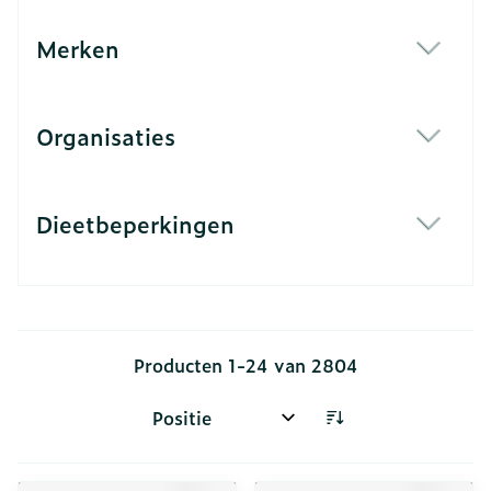
Merken
filter
Organisaties
filter
Dieetbeperkingen
filter
Producten
1
-
24
van
2804
Sorteer op: