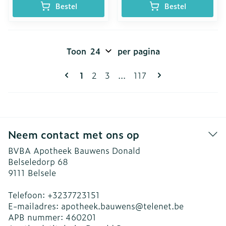
Bestel
Bestel
Toon
per pagina
Pagina's
U lees momenteel pagina
Pagina
Pagina
Pagina
1
2
3
...
117
Neem contact met ons op
BVBA Apotheek Bauwens Donald
Belseledorp 68
9111
Belsele
Telefoon:
+3237723151
E-mailadres:
apotheek.bauwens@
telenet.be
APB nummer:
460201