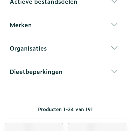
Actieve bestandsdelen
filter
Merken
filter
Organisaties
filter
Dieetbeperkingen
filter
Producten
1
-
24
van
191