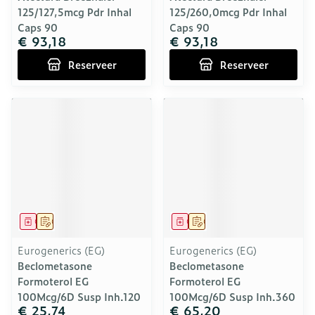
125/127,5mcg Pdr Inhal
125/260,0mcg Pdr Inhal
Caps 90
Caps 90
€ 93,18
€ 93,18
Reserveer
Reserveer
Geneesmiddel
Op voorschrift
Geneesmiddel
Op voorschrift
Eurogenerics (EG)
Eurogenerics (EG)
Beclometasone
Beclometasone
Formoterol EG
Formoterol EG
100Mcg/6D Susp Inh.120
100Mcg/6D Susp Inh.360
€ 25,74
€ 65,20