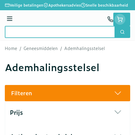
Ga naar de inhoud
Veilige betalingen
Apothekersadvies
Snelle beschikbaarheid
Menu
Zoek
Product, merk, categorie...
Home
/
Geneesmiddelen
/
Ademhalingsstelsel
Ademhalingsstelsel
Filteren
Doorgaan naar productlijst
Prijs
filter