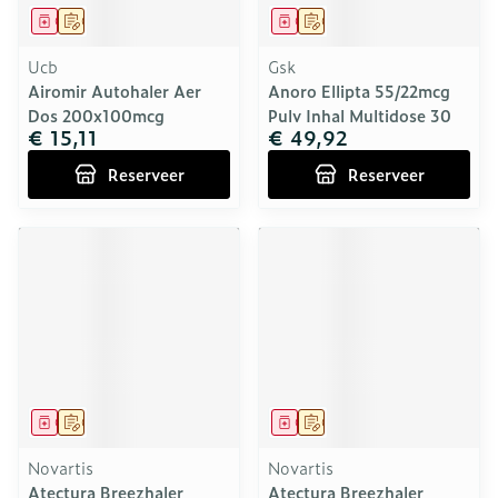
Geneesmiddel
Op voorschrift
Geneesmiddel
Op voorschrift
Ucb
Gsk
Airomir Autohaler Aer
Anoro Ellipta 55/22mcg
Dos 200x100mcg
Pulv Inhal Multidose 30
€ 15,11
€ 49,92
Reserveer
Reserveer
Geneesmiddel
Op voorschrift
Geneesmiddel
Op voorschrift
Novartis
Novartis
Atectura Breezhaler
Atectura Breezhaler