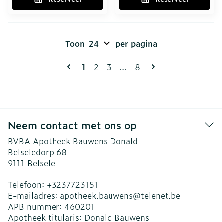
Toon
per pagina
Pagina's
U lees momenteel pagina
Pagina
Pagina
Pagina
1
2
3
...
8
Neem contact met ons op
BVBA Apotheek Bauwens Donald
Belseledorp 68
9111
Belsele
Telefoon:
+3237723151
E-mailadres:
apotheek.bauwens@
telenet.be
APB nummer:
460201
Apotheek titularis:
Donald Bauwens